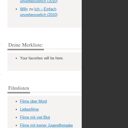
unverbesserlich (2010)
Willy
zu
Ich – Einfach
unverbesserlich (2010)
Deine Merkliste:
Your favorites will be here.
Filmlisten
Filme über Mord
Liebesfilme
Filme mit viel Blut
Filme mit keiner Jugendfreigabe