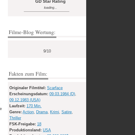
GD Star Rating
loading...
Filme-Blog Wertung:
9/10
Fakten zum Film:
Originaler Filmtitel:
Scarface
Erscheinungsdatum:
09.03.1984 (D)
,
09.12.1983 (USA)
Laufzeit:
170 Min.
he
Genre:
Action
,
Drama
,
Krimi
,
Satire
,
Thriller
FSK-Freigabe:
18
Produktionsland:
USA