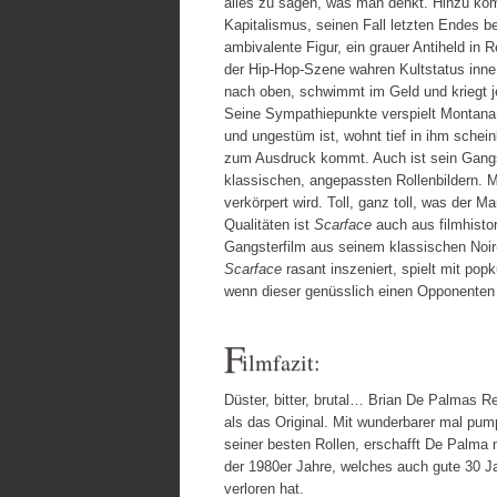
alles zu sagen, was man denkt. Hinzu kom
Kapitalismus, seinen Fall letzten Endes b
ambivalente Figur, ein grauer Antiheld in 
der Hip-Hop-Szene wahren Kultstatus inne
nach oben, schwimmt im Geld und kriegt je
Seine Sympathiepunkte verspielt Montana j
und ungestüm ist, wohnt tief in ihm schei
zum Ausdruck kommt. Auch ist sein Gangs
klassischen, angepassten Rollenbildern. M
verkörpert wird. Toll, ganz toll, was der
Qualitäten ist
Scarface
auch aus filmhistor
Gangsterfilm aus seinem klassischen Noir
Scarface
rasant inszeniert, spielt mit pop
wenn dieser genüsslich einen Opponenten v
F
ilmfazit:
Düster, bitter, brutal… Brian De Palmas R
als das Original. Mit wunderbarer mal pu
seiner besten Rollen, erschafft De Palma 
der 1980er Jahre, welches auch gute 30 Ja
verloren hat.