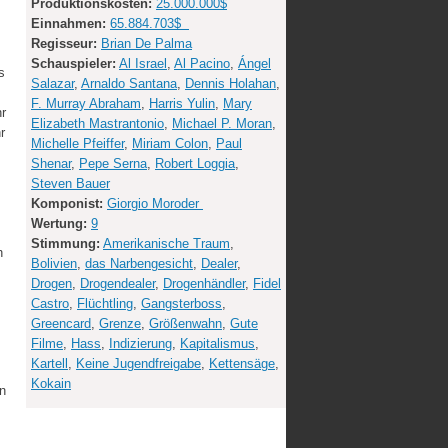
Produktionskosten:
25.000.000$
Einnahmen:
65.884.703$
Regisseur:
Brian De Palma
Schauspieler:
Al Israel
,
Al Pacino
,
Ángel
s
Salazar
,
Arnaldo Santana
,
Dennis Holahan
,
F. Murray Abraham
,
Harris Yulin
,
Mary
hr
Elizabeth Mastrantonio
,
Michael P. Moran
,
r
Michelle Pfeiffer
,
Miriam Colon
,
Paul
Shenar
,
Pepe Serna
,
Robert Loggia
,
Steven Bauer
Komponist:
Giorgio Moroder
Wertung:
9
Stimmung:
Amerikanische Traum
,
h
Bolivien
,
das Narbengesicht
,
Dealer
,
Drogen
,
Drogendealer
,
Drogenhändler
,
Fidel
Castro
,
Flüchtling
,
Gangsterboss
,
Greencard
,
Grenze
,
Größenwahn
,
Gute
Filme
,
Hass
,
Indizierung
,
Kapitalismus
,
Kartell
,
Keine Jugendfreigabe
,
Kettensäge
,
Kokain
n