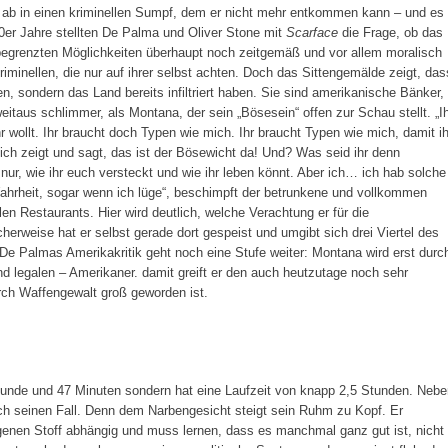
d ab in einen kriminellen Sumpf, dem er nicht mehr entkommen kann – und es
80er Jahre stellten De Palma und Oliver Stone mit
Scarface
die Frage, ob das
egrenzten Möglichkeiten überhaupt noch zeitgemäß und vor allem moralisch
riminellen, die nur auf ihrer selbst achten. Doch das Sittengemälde zeigt, das
, sondern das Land bereits infiltriert haben. Sie sind amerikanische Bänker,
itaus schlimmer, als Montana, der sein „Bösesein“ offen zur Schau stellt. „I
r wollt. Ihr braucht doch Typen wie mich. Ihr braucht Typen wie mich, damit ih
ich zeigt und sagt, das ist der Bösewicht da! Und? Was seid ihr denn
 nur, wie ihr euch versteckt und wie ihr leben könnt. Aber ich… ich hab solche
ahrheit, sogar wenn ich lüge“, beschimpft der betrunkene und vollkommen
n Restaurants. Hier wird deutlich, welche Verachtung er für die
herweise hat er selbst gerade dort gespeist und umgibt sich drei Viertel des
De Palmas Amerikakritik geht noch eine Stufe weiter: Montana wird erst durc
 legalen – Amerikaner. damit greift er den auch heutzutage noch sehr
rch Waffengewalt groß geworden ist.
tunde und 47 Minuten sondern hat eine Laufzeit von knapp 2,5 Stunden. Nebe
uch seinen Fall. Denn dem Narbengesicht steigt sein Ruhm zu Kopf. Er
enen Stoff abhängig und muss lernen, dass es manchmal ganz gut ist, nicht