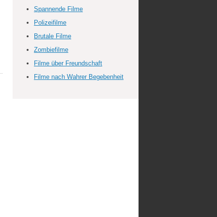
Spannende Filme
Polizeifilme
Brutale Filme
Zombiefilme
Filme über Freundschaft
Filme nach Wahrer Begebenheit