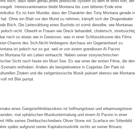
mt noch, dass eben genau jenes politische System zu dem er einst floh, der
esiegelt. Interessanterweise bleibt Montana bis zum bitteren Ende eine
Reinkultur. Es ist kein Wunder, dass der Charakter des Tony Montana gerade i
 hat: Ohne ein Blatt vor den Mund zu nehmen, kämpft sich der Drogendealer
de Bitch. Die Leiterzählung eines Bushido ist somit dieselbe, wie Montanas.
edoch nicht. Obwohl er Frauen wie Dreck behandelt, cholerisch, streitsüchti
nbar noch so etwas wie in Gewissen, was in einer Schlüsselszene des Films
ter-Charme des Sich-Nicht-Verbiegens durchaus ein Gegenentwurf zu
ontana ist jedoch nur so gut, weil er von einem grandiosen Al Pacino
 Mann Montana für ein Leben einhaucht. Neben seiner storytechnischen
ischer Sicht noch heute ein Must See. Es war einer der ersten Filme, die den
-Szenario enthoben. Anders als beispielsweise in Coppolas
Der Pate
ist
kulturellen Zitaten und die zeitgenössische Musik pulsiert ebenso wie Montana
oll mit Blei pumpt.
emake eines Gangsterfilmklassikers ist hoffnungsloser und erbarmungsloser
mpenden, mal sphärischen Musikuntermalung und einem Al Pacino in einer
mit Hilfe seines Drehbuchschreibers Oliver Stone mit
Scarface
ein Sittenbild
hre später aufgrund seiner Kapitalismuskritik nichts an seiner Brisanz