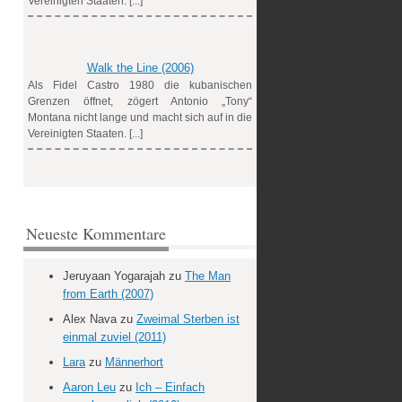
Vereinigten Staaten. [...]
Walk the Line (2006)
Als Fidel Castro 1980 die kubanischen
Grenzen öffnet, zögert Antonio „Tony“
Montana nicht lange und macht sich auf in die
Vereinigten Staaten. [...]
Neueste Kommentare
Jeruyaan Yogarajah
zu
The Man
from Earth (2007)
Alex Nava
zu
Zweimal Sterben ist
einmal zuviel (2011)
Lara
zu
Männerhort
Aaron Leu
zu
Ich – Einfach