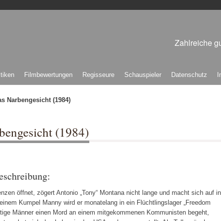
Zahlreiche gu
itiken
Filmbewertungen
Regisseure
Schauspieler
Datenschutz
I
as Narbengesicht (1984)
rbengesicht (1984)
eschreibung:
nzen öffnet, zögert Antonio „Tony“ Montana nicht lange und macht sich auf in
einem Kumpel Manny wird er monatelang in ein Flüchtlingslager „Freedom
mächtige Männer einen Mord an einem mitgekommenen Kommunisten begeht,