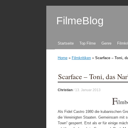
FilmeBlog
Zum Inhalt springen
Startseite
Top Filme
Genre
Filmkr
Home
»
Filmkritiken
»
Scarface – Toni, d
Scarface – Toni, das Na
Christian
/
13. Januar 2013
F
ilmb
Als Fidel Castro 1980 die kubanischen Gre
die Vereinigten Staaten. Gemeinsam mit s
Town“ gesperrt. Erst als er für einige 