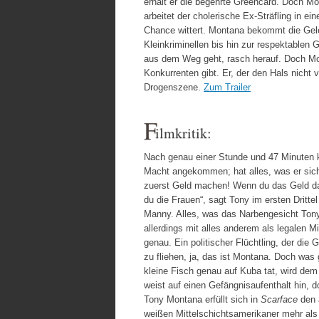
erhält er die begehrte Greencard. Doch Mo
arbeitet der cholerische Ex-Sträfling in e
Chance wittert. Montana bekommt die Gele
Kleinkriminellen bis hin zur respektablen
aus dem Weg geht, rasch herauf. Doch Mo
Konkurrenten gibt. Er, der den Hals nicht 
Drogenszene.
Zum Trailer
F
ilmkritik:
Nach genau einer Stunde und 47 Minuten
Macht angekommen; hat alles, was er sich
zuerst Geld machen! Wenn du das Geld d
du die Frauen“, sagt Tony im ersten Dritt
Manny. Alles, was das Narbengesicht Tony n
allerdings mit alles anderem als legalen 
genau. Ein politischer Flüchtling, der di
zu fliehen, ja, das ist Montana. Doch was
kleine Fisch genau auf Kuba tat, wird dem
weist auf einen Gefängnisaufenthalt hin,
Tony Montana erfüllt sich in
Scarface
den a
weißen Mittelschichtsamerikaner mehr als 