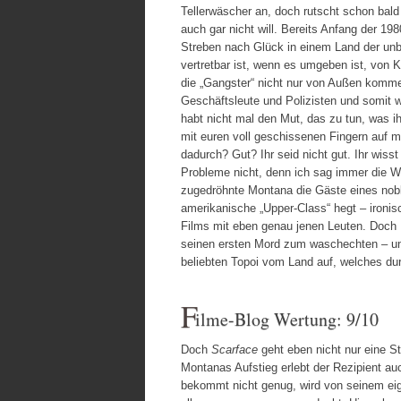
Tellerwäscher an, doch rutscht schon bal
auch gar nicht will. Bereits Anfang der 19
Streben nach Glück in einem Land der unb
vertretbar ist, wenn es umgeben ist, von K
die „Gangster“ nicht nur von Außen kommen
Geschäftsleute und Polizisten und somit we
habt nicht mal den Mut, das zu tun, was ih
mit euren voll geschissenen Fingern auf m
dadurch? Gut? Ihr seid nicht gut. Ihr wisst
Probleme nicht, denn ich sag immer die W
zugedröhnte Montana die Gäste eines noble
amerikanische „Upper-Class“ hegt – ironisc
Films mit eben genau jenen Leuten. Doch 
seinen ersten Mord zum waschechten – und
beliebten Topoi vom Land auf, welches du
F
ilme-Blog Wertung: 9/10
Doch
Scarface
geht eben nicht nur eine S
Montanas Aufstieg erlebt der Rezipient a
bekommt nicht genug, wird von seinem eig