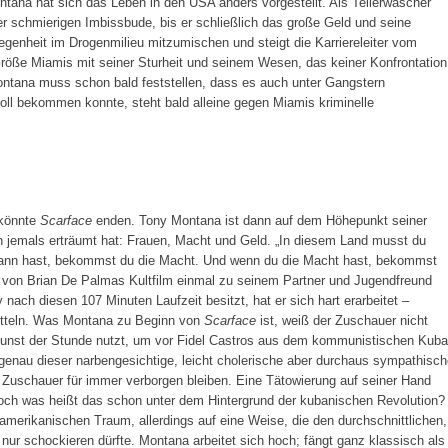
ntana hat sich das Leben in den USA anders vorgestellt. Als Tellerwäscher
iner schmierigen Imbissbude, bis er schließlich das große Geld und seine
genheit im Drogenmilieu mitzumischen und steigt die Karriereleiter vom
 Größe Miamis mit seiner Sturheit und seinem Wesen, das keiner Konfrontation
ntana muss schon bald feststellen, dass es auch unter Gangstern
voll bekommen konnte, steht bald alleine gegen Miamis kriminelle
 könnte
Scarface
enden. Tony Montana ist dann auf dem Höhepunkt seiner
 jemals erträumt hat: Frauen, Macht und Geld. „In diesem Land musst du
ann hast, bekommst du die Macht. Und wenn du die Macht hast, bekommst
el von Brian De Palmas Kultfilm einmal zu seinem Partner und Jugendfreund
ach diesen 107 Minuten Laufzeit besitzt, hat er sich hart erarbeitet –
Mitteln. Was Montana zu Beginn von
Scarface
ist, weiß der Zuschauer nicht
e Gunst der Stunde nutzt, um vor Fidel Castros aus dem kommunistischen Kuba
 genau dieser narbengesichtige, leicht cholerische aber durchaus sympathisc
 Zuschauer für immer verborgen bleiben. Eine Tätowierung auf seiner Hand
 doch was heißt das schon unter dem Hintergrund der kubanischen Revolution?
merikanischen Traum, allerdings auf eine Weise, die den durchschnittlichen,
nur schockieren dürfte. Montana arbeitet sich hoch; fängt ganz klassisch als