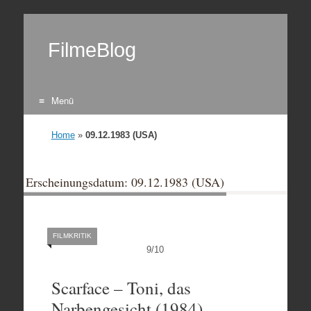
FilmeBlog
Menü
Zum Inhalt springen
Home
»
09.12.1983 (USA)
Erscheinungsdatum: 09.12.1983 (USA)
FILMKRITIK
9
/
10
Scarface – Toni, das
Narbengesicht (1984)