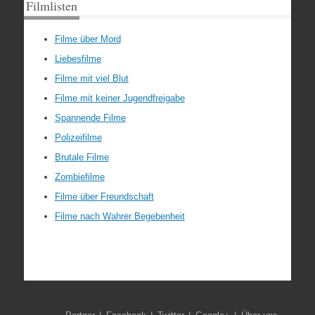
Filmlisten
Filme über Mord
Liebesfilme
Filme mit viel Blut
Filme mit keiner Jugendfreigabe
Spannende Filme
Polizeifilme
Brutale Filme
Zombiefilme
Filme über Freundschaft
Filme nach Wahrer Begebenheit