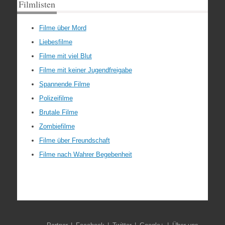
Filmlisten
Filme über Mord
Liebesfilme
Filme mit viel Blut
Filme mit keiner Jugendfreigabe
Spannende Filme
Polizeifilme
Brutale Filme
Zombiefilme
Filme über Freundschaft
Filme nach Wahrer Begebenheit