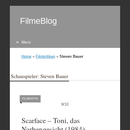
FilmeBlog
Menü
Zum Inhalt springen
Home
»
Filmkritiken
»
Steven Bauer
Schauspieler: Steven Bauer
FILMKRITIK
9
/
10
Scarface – Toni, das
Narbengesicht (1984)