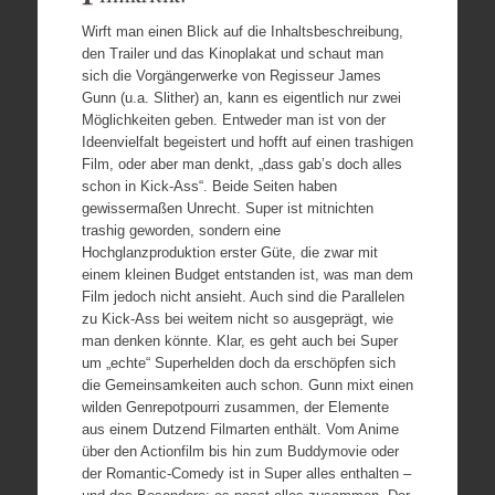
Wirft man einen Blick auf die Inhaltsbeschreibung,
den Trailer und das Kinoplakat und schaut man
sich die Vorgängerwerke von Regisseur James
Gunn (u.a. Slither) an, kann es eigentlich nur zwei
Möglichkeiten geben. Entweder man ist von der
Ideenvielfalt begeistert und hofft auf einen trashigen
Film, oder aber man denkt, „dass gab’s doch alles
schon in Kick-Ass“. Beide Seiten haben
gewissermaßen Unrecht. Super ist mitnichten
trashig geworden, sondern eine
Hochglanzproduktion erster Güte, die zwar mit
einem kleinen Budget entstanden ist, was man dem
Film jedoch nicht ansieht. Auch sind die Parallelen
zu Kick-Ass bei weitem nicht so ausgeprägt, wie
man denken könnte. Klar, es geht auch bei Super
um „echte“ Superhelden doch da erschöpfen sich
die Gemeinsamkeiten auch schon. Gunn mixt einen
wilden Genrepotpourri zusammen, der Elemente
aus einem Dutzend Filmarten enthält. Vom Anime
über den Actionfilm bis hin zum Buddymovie oder
der Romantic-Comedy ist in Super alles enthalten –