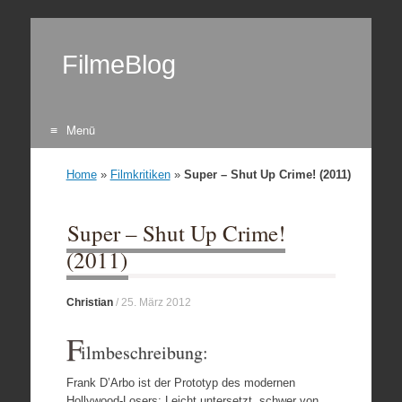
FilmeBlog
Menü
Zum Inhalt springen
Home
»
Filmkritiken
»
Super – Shut Up Crime! (2011)
Super – Shut Up Crime!
(2011)
Christian
/
25. März 2012
F
ilmbeschreibung:
Frank D’Arbo ist der Prototyp des modernen
Hollywood-Losers: Leicht untersetzt, schwer von