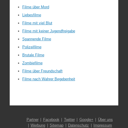
Filme über Mord
Liebesfilme
Filme mit viel Blut
Filme mit keiner Jugendfreigabe
Spannende Filme
Polizeifilme
Brutale Filme
Zombiefilme
Filme über Freundschaft
Filme nach Wahrer Begebenheit
Partner
Facebook
Twitter
Google+
Über uns
Werbung
Sitemap
Datenschutz
Impressum