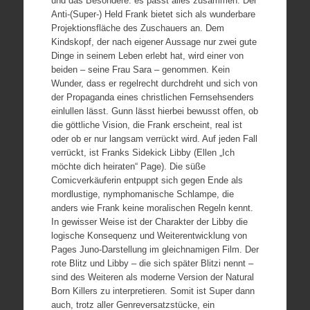
und das Besondere: es passt alles zusammen. Der
Anti-(Super-) Held Frank bietet sich als wunderbare
Projektionsfläche des Zuschauers an. Dem
Kindskopf, der nach eigener Aussage nur zwei gute
Dinge in seinem Leben erlebt hat, wird einer von
beiden – seine Frau Sara – genommen. Kein
Wunder, dass er regelrecht durchdreht und sich von
der Propaganda eines christlichen Fernsehsenders
einlullen lässt. Gunn lässt hierbei bewusst offen, ob
die göttliche Vision, die Frank erscheint, real ist
oder ob er nur langsam verrückt wird. Auf jeden Fall
verrückt, ist Franks Sidekick Libby (Ellen „Ich
möchte dich heiraten“ Page). Die süße
Comicverkäuferin entpuppt sich gegen Ende als
mordlustige, nymphomanische Schlampe, die
anders wie Frank keine moralischen Regeln kennt.
In gewisser Weise ist der Charakter der Libby die
logische Konsequenz und Weiterentwicklung von
Pages Juno-Darstellung im gleichnamigen Film. Der
rote Blitz und Libby – die sich später Blitzi nennt –
sind des Weiteren als moderne Version der Natural
Born Killers zu interpretieren. Somit ist Super dann
auch, trotz aller Genreversatzstücke, ein