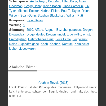
Schauspieler:
Andre Royo
,
Don Mac
,
Ellen Page
,
Grant
Goodman
,
Gregg Henry
,
Kevin Bacon
,
Linda Cardellini
,
Liv
Tyler
,
Michael Rooker
,
Nathan Fillion
,
Paul T. Taylor
,
Rainn
Wilson
,
Sean Gunn
,
Stephen Blackehart
,
William Katt
Komponist:
Tyler Bates
Wertung:
9
Stimmung:
2010
,
Affäre
,
August
,
Beziehungsstress
,
Drogen
,
Drogendeal
,
Drogendealer
,
Drogenhandel
,
Eigenwillig
,
ernst
,
Fremdgehen
,
Gebrochenes Herz
,
Gute Filme
,
Gutgelaunt
,
Keine Jugendfreigabe
,
Koch
,
Kochen
,
Kostüm
,
Krimineller
,
Liebe
,
Liebeswirren
Ähnliche Filme:
Youth in Revolt (2013)
Frank D’Arbo ist der Prototyp des modernen Hollywood-Losers:
Leicht untersetzt, schwer von Begriff, kindisch und naiv, doch trotz
allem [...]