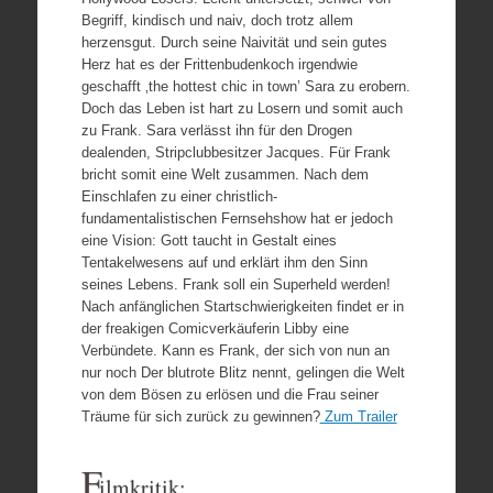
Begriff, kindisch und naiv, doch trotz allem
herzensgut. Durch seine Naivität und sein gutes
Herz hat es der Frittenbudenkoch irgendwie
geschafft ‚the hottest chic in town’ Sara zu erobern.
Doch das Leben ist hart zu Losern und somit auch
zu Frank. Sara verlässt ihn für den Drogen
dealenden, Stripclubbesitzer Jacques. Für Frank
bricht somit eine Welt zusammen. Nach dem
Einschlafen zu einer christlich-
fundamentalistischen Fernsehshow hat er jedoch
eine Vision: Gott taucht in Gestalt eines
Tentakelwesens auf und erklärt ihm den Sinn
seines Lebens. Frank soll ein Superheld werden!
Nach anfänglichen Startschwierigkeiten findet er in
der freakigen Comicverkäuferin Libby eine
Verbündete. Kann es Frank, der sich von nun an
nur noch Der blutrote Blitz nennt, gelingen die Welt
von dem Bösen zu erlösen und die Frau seiner
Träume für sich zurück zu gewinnen?
Zum Trailer
F
ilmkritik: