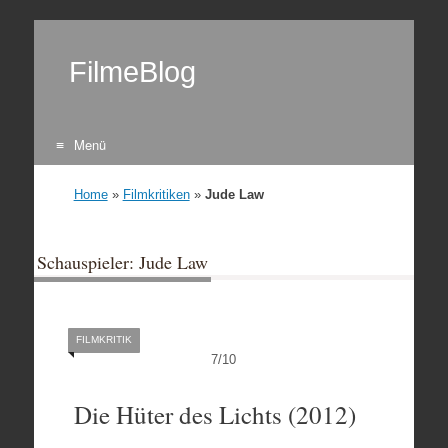
FilmeBlog
Menü
Zum Inhalt springen
Home
»
Filmkritiken
»
Jude Law
Schauspieler: Jude Law
FILMKRITIK
7
/
10
Die Hüter des Lichts (2012)