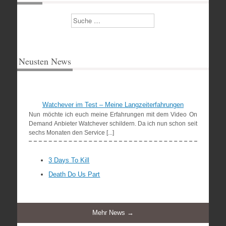
Suchen
Neusten News
Watchever im Test – Meine Langzeiterfahrungen
Nun möchte ich euch meine Erfahrungen mit dem Video On
Demand Anbieter Watchever schildern. Da ich nun schon seit
sechs Monaten den Service [...]
3 Days To Kill
Death Do Us Part
Mehr News →