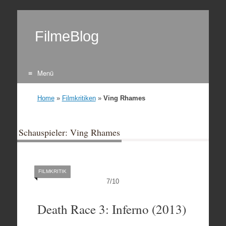
FilmeBlog
Menü
Zum Inhalt springen
Home
»
Filmkritiken
»
Ving Rhames
Schauspieler: Ving Rhames
FILMKRITIK
7
/
10
Death Race 3: Inferno (2013)