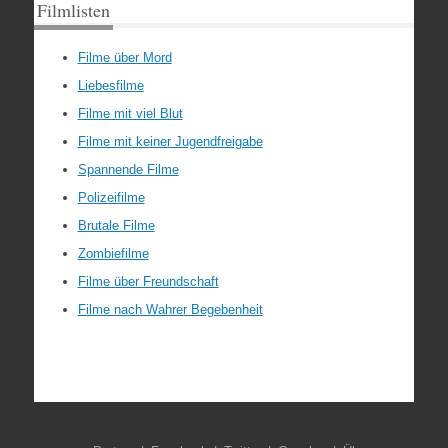
Filmlisten
Filme über Mord
Liebesfilme
Filme mit viel Blut
Filme mit keiner Jugendfreigabe
Spannende Filme
Polizeifilme
Brutale Filme
Zombiefilme
Filme über Freundschaft
Filme nach Wahrer Begebenheit