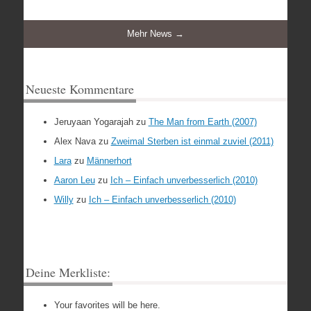
Mehr News →
Neueste Kommentare
Jeruyaan Yogarajah
zu
The Man from Earth (2007)
Alex Nava
zu
Zweimal Sterben ist einmal zuviel (2011)
Lara
zu
Männerhort
Aaron Leu
zu
Ich – Einfach unverbesserlich (2010)
Willy
zu
Ich – Einfach unverbesserlich (2010)
Deine Merkliste:
Your favorites will be here.