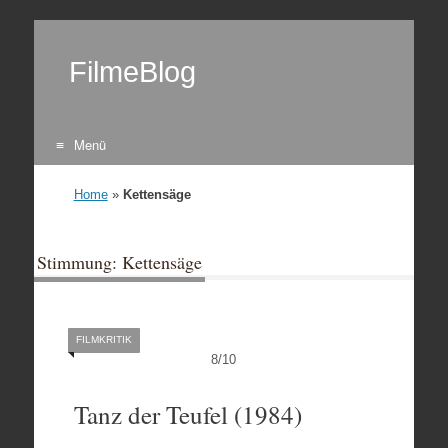
FilmeBlog
Menü
Zum Inhalt springen
Home
»
Kettensäge
Stimmung: Kettensäge
FILMKRITIK
8
/
10
Tanz der Teufel (1984)