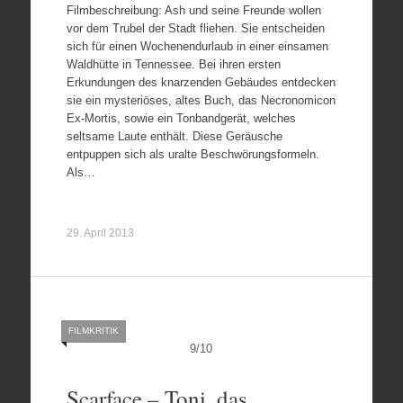
Filmbeschreibung: Ash und seine Freunde wollen
vor dem Trubel der Stadt fliehen. Sie entscheiden
sich für einen Wochenendurlaub in einer einsamen
Waldhütte in Tennessee. Bei ihren ersten
Erkundungen des knarzenden Gebäudes entdecken
sie ein mysteriöses, altes Buch, das Necronomicon
Ex-Mortis, sowie ein Tonbandgerät, welches
seltsame Laute enthält. Diese Geräusche
entpuppen sich als uralte Beschwörungsformeln.
Als…
29. April 2013
FILMKRITIK
9
/
10
Scarface – Toni, das