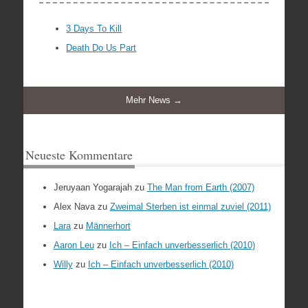
3 Days To Kill
Death Do Us Part
Mehr News →
Neueste Kommentare
Jeruyaan Yogarajah
zu
The Man from Earth (2007)
Alex Nava
zu
Zweimal Sterben ist einmal zuviel (2011)
Lara
zu
Männerhort
Aaron Leu
zu
Ich – Einfach unverbesserlich (2010)
Willy
zu
Ich – Einfach unverbesserlich (2010)