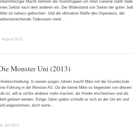
unbarmherziger Macht nehmen die Sturmtruppen um ihren General Darth Vade
einen Sektor nach dem anderen ein. Der Widerstand von Seiten der guten Jedi
itter ist nahezu gebrochen. Und die ultimative Waffe des Imperators, der
weltenvernichtende Todesstern steht…
. August 2013
Die Monster Uni (2013)
Filmbeschreibung: In seinen jungen Jahren macht Mike mit der Grundschule
ine Führung in der Monster AG. Da der kleine Mike so begeistert von diesem
ob ist, will er nichts anderes mehr machen, als Kinder erschrecken und als
eld gefeiert werden. Einige Jahre später schreibt er sich an der Uni ein und
wird angenommen, doch seine…
8. Juli 2013