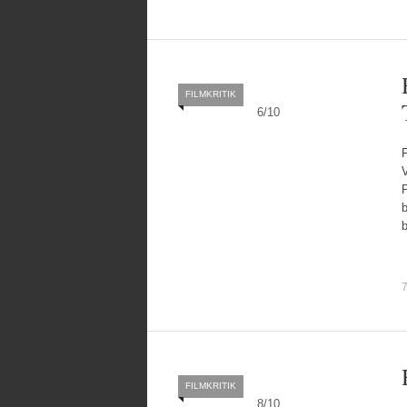
FILMKRITIK
6
/
10
F
b
7
FILMKRITIK
8
/
10