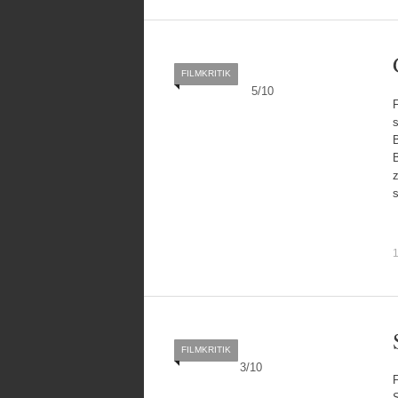
FILMKRITIK
5
/
10
s
B
z
1
FILMKRITIK
3
/
10