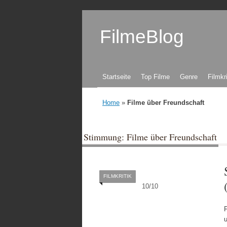
FilmeBlog
Zum Inhalt springen
Startseite
Top Filme
Genre
Filmkr
Home
»
Filme über Freundschaft
Stimmung: Filme über Freundschaft
FILMKRITIK
10
/
10
u