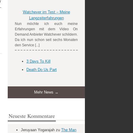
r
-
Watchever im Test – Meine
Langzeiterfahrungen
Nun möchte ich euch meine
Erfahrungen mit dem Video On
Demand Anbieter Watchever schildern.
Da ich nun schon seit sechs Monaten
den Service [...]
3 Days To Kill
Death Do Us Part
Mehr News →
Neueste Kommentare
Jeruyaan Yogarajah
zu
The Man