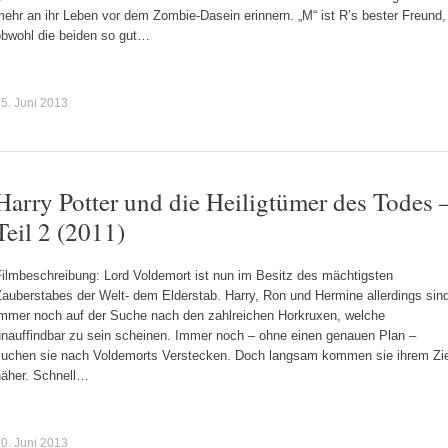
ehr an ihr Leben vor dem Zombie-Dasein erinnern. „M“ ist R’s bester Freund,
obwohl die beiden so gut…
5. Juni 2013
Harry Potter und die Heiligtümer des Todes 
Teil 2 (2011)
Filmbeschreibung: Lord Voldemort ist nun im Besitz des mächtigsten
auberstabes der Welt- dem Elderstab. Harry, Ron und Hermine allerdings sin
immer noch auf der Suche nach den zahlreichen Horkruxen, welche
unauffindbar zu sein scheinen. Immer noch – ohne einen genauen Plan –
suchen sie nach Voldemorts Verstecken. Doch langsam kommen sie ihrem Zie
näher. Schnell…
0. Juni 2013