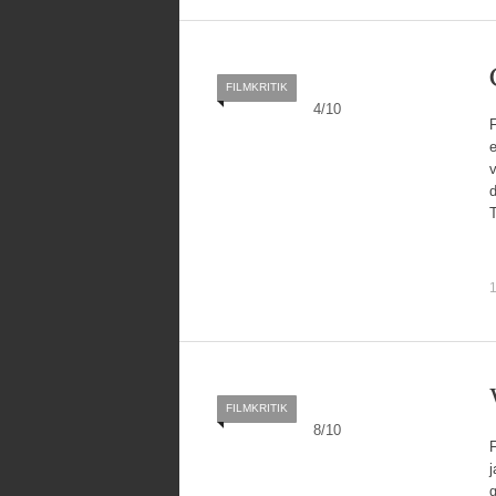
FILMKRITIK
4
/
10
F
e
v
d
T
1
FILMKRITIK
8
/
10
F
j