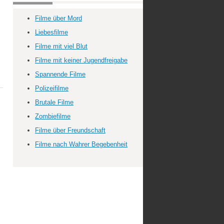
Filme über Mord
Liebesfilme
Filme mit viel Blut
Filme mit keiner Jugendfreigabe
Spannende Filme
Polizeifilme
Brutale Filme
Zombiefilme
Filme über Freundschaft
Filme nach Wahrer Begebenheit