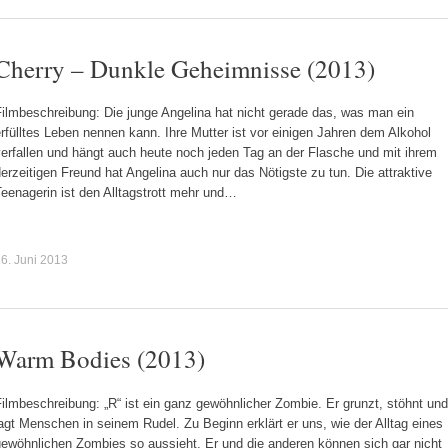
Cherry – Dunkle Geheimnisse (2013)
ilmbeschreibung: Die junge Angelina hat nicht gerade das, was man ein
rfülltes Leben nennen kann. Ihre Mutter ist vor einigen Jahren dem Alkohol
erfallen und hängt auch heute noch jeden Tag an der Flasche und mit ihrem
erzeitigen Freund hat Angelina auch nur das Nötigste zu tun. Die attraktive
eenagerin ist den Alltagstrott mehr und…
6. Juni 2013
Warm Bodies (2013)
ilmbeschreibung: „R“ ist ein ganz gewöhnlicher Zombie. Er grunzt, stöhnt und
agt Menschen in seinem Rudel. Zu Beginn erklärt er uns, wie der Alltag eines
gewöhnlichen Zombies so aussieht. Er und die anderen können sich gar nicht