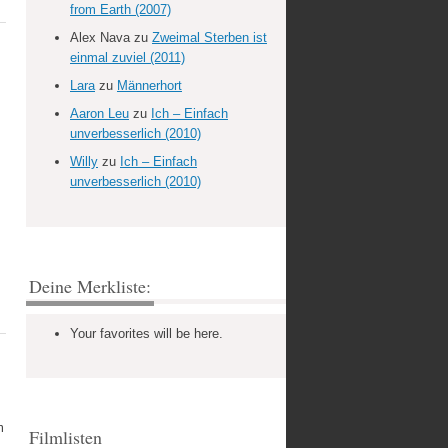
from Earth (2007)
Alex Nava
zu
Zweimal Sterben ist
einmal zuviel (2011)
Lara
zu
Männerhort
Aaron Leu
zu
Ich – Einfach
unverbesserlich (2010)
Willy
zu
Ich – Einfach
unverbesserlich (2010)
Deine Merkliste:
Your favorites will be here.
m
Filmlisten