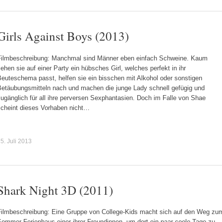
Girls Against Boys (2013)
Filmbeschreibung: Manchmal sind Männer eben einfach Schweine. Kaum
ehen sie auf einer Party ein hübsches Girl, welches perfekt in ihr
euteschema passt, helfen sie ein bisschen mit Alkohol oder sonstigen
Betäubungsmitteln nach und machen die junge Lady schnell gefügig und
ugänglich für all ihre perversen Sexphantasien. Doch im Falle von Shae
scheint dieses Vorhaben nicht…
5. Juli 2013
Shark Night 3D (2011)
Filmbeschreibung: Eine Gruppe von College-Kids macht sich auf den Weg zu
Sommer-Ferienhaus einer ihrer Freundinnen, um dort ein paar coole Tage zu