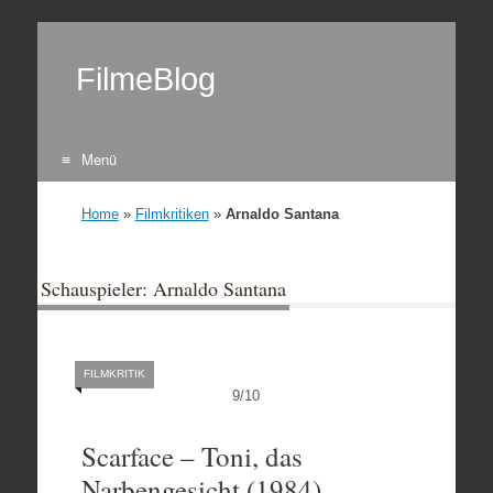
FilmeBlog
Menü
Zum Inhalt springen
Home
»
Filmkritiken
»
Arnaldo Santana
Schauspieler: Arnaldo Santana
FILMKRITIK
9
/
10
Scarface – Toni, das
Narbengesicht (1984)