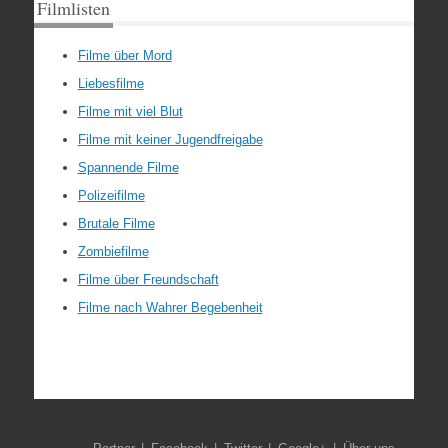
Filmlisten
Filme über Mord
Liebesfilme
Filme mit viel Blut
Filme mit keiner Jugendfreigabe
Spannende Filme
Polizeifilme
Brutale Filme
Zombiefilme
Filme über Freundschaft
Filme nach Wahrer Begebenheit