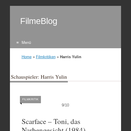
FilmeBlog
Menü
Zum Inhalt springen
Home
»
Filmkritiken
»
Harris Yulin
Schauspieler: Harris Yulin
FILMKRITIK
9
/
10
Scarface – Toni, das
Narbengesicht (1984)