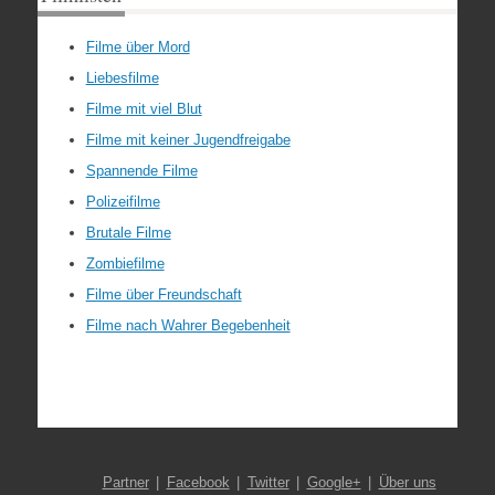
Filme über Mord
Liebesfilme
Filme mit viel Blut
Filme mit keiner Jugendfreigabe
Spannende Filme
Polizeifilme
Brutale Filme
Zombiefilme
Filme über Freundschaft
Filme nach Wahrer Begebenheit
Partner
Facebook
Twitter
Google+
Über uns