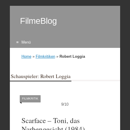
FilmeBlog
Menü
Zum Inhalt springen
Home
»
Filmkritiken
»
Robert Loggia
Schauspieler: Robert Loggia
FILMKRITIK
9
/
10
Scarface – Toni, das
Narbengesicht (1984)