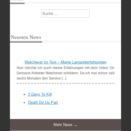
Suchen
Neusten News
Watchever im Test – Meine Langzeiterfahrungen
Nun möchte ich euch meine Erfahrungen mit dem Video On
Demand Anbieter Watchever schildern. Da ich nun schon seit
sechs Monaten den Service [...]
3 Days To Kill
Death Do Us Part
Mehr News →