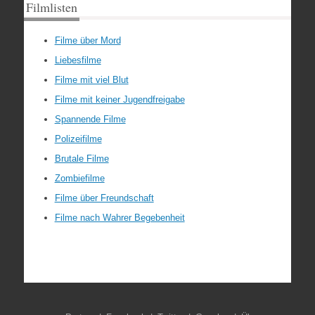
Filmlisten
Filme über Mord
Liebesfilme
Filme mit viel Blut
Filme mit keiner Jugendfreigabe
Spannende Filme
Polizeifilme
Brutale Filme
Zombiefilme
Filme über Freundschaft
Filme nach Wahrer Begebenheit