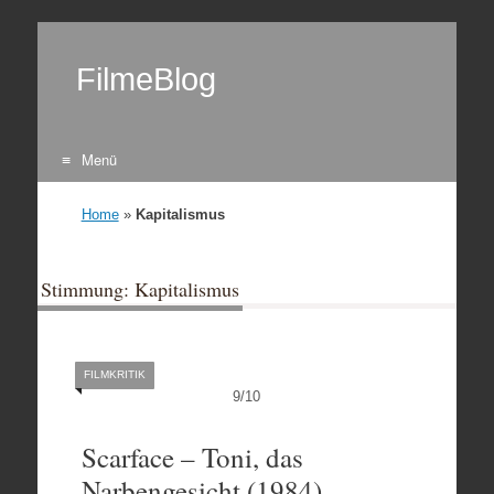
FilmeBlog
Menü
Zum Inhalt springen
Home
»
Kapitalismus
Stimmung: Kapitalismus
FILMKRITIK
9
/
10
Scarface – Toni, das
Narbengesicht (1984)