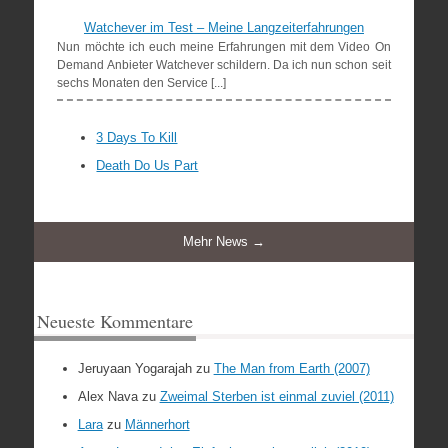
Watchever im Test – Meine Langzeiterfahrungen
Nun möchte ich euch meine Erfahrungen mit dem Video On
Demand Anbieter Watchever schildern. Da ich nun schon seit
sechs Monaten den Service [...]
3 Days To Kill
Death Do Us Part
Mehr News →
Neueste Kommentare
Jeruyaan Yogarajah
zu
The Man from Earth (2007)
Alex Nava
zu
Zweimal Sterben ist einmal zuviel (2011)
Lara
zu
Männerhort