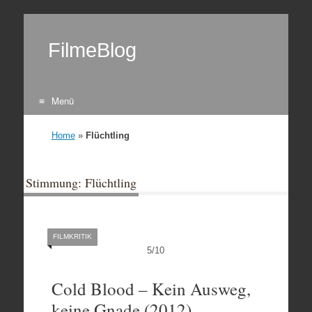
FilmeBlog
Menü
Zum Inhalt springen
Home
»
Flüchtling
Stimmung: Flüchtling
FILMKRITIK
5
/
10
Cold Blood – Kein Ausweg,
keine Gnade (2012)