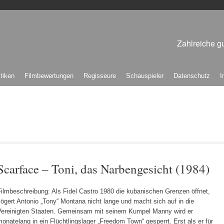
Zahlreiche gu
itiken
Filmbewertungen
Regisseure
Schauspieler
Datenschutz
I
Scarface – Toni, das Narbengesicht (1984)
ilmbeschreibung: Als Fidel Castro 1980 die kubanischen Grenzen öffnet,
ögert Antonio „Tony“ Montana nicht lange und macht sich auf in die
Vereinigten Staaten. Gemeinsam mit seinem Kumpel Manny wird er
onatelang in ein Flüchtlingslager „Freedom Town“ gesperrt. Erst als er für