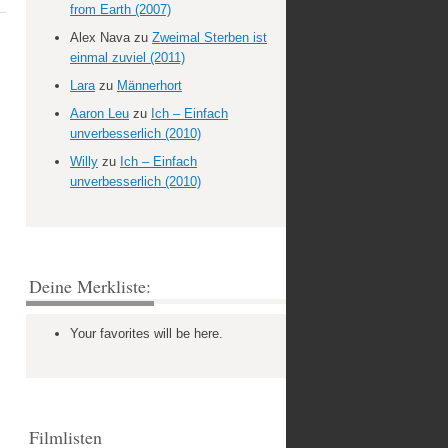
from Earth (2007)
Alex Nava
zu
Zweimal Sterben ist
einmal zuviel (2011)
Lara
zu
Männerhort
Aaron Leu
zu
Ich – Einfach
unverbesserlich (2010)
Willy
zu
Ich – Einfach
unverbesserlich (2010)
Deine Merkliste:
Your favorites will be here.
Filmlisten