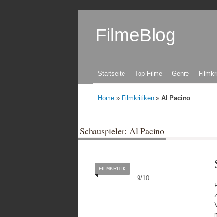
FilmeBlog
Zum Inhalt springen
Startseite
Top Filme
Genre
Filmkr
Home
»
Filmkritiken
»
Al Pacino
Schauspieler: Al Pacino
FILMKRITIK
9
/
10
F
z
m