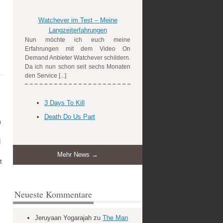
Watchever im Test – Meine
Langzeiterfahrungen
Nun möchte ich euch meine
Erfahrungen mit dem Video On
Demand Anbieter Watchever schildern.
Da ich nun schon seit sechs Monaten
den Service [...]
3 Days To Kill
Death Do Us Part
m
d
Mehr News →
t
Neueste Kommentare
Jeruyaan Yogarajah
zu
The Man