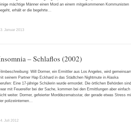
einige mächtige Männer einen Mord an einem mitgekommenen Kommunisten
egeht, erhält er die begehrte…
3. Januar 2013
Insomnia – Schlaflos (2002)
ilmbeschreibung: Will Dormer, ein Ermittler aus Los Angeles, wird gemeinsa
mit seinem Partner Hap Eckhard in das Städtchen Nightmute in Alaska
erufen: Eine 17-jährige Schülerin wurde ermordet. Die örtlichen Behörden sin
zwar mit Feuereifer bei der Sache, kommen bei den Ermittlungen aber einfach
icht weiter. Dormer, gefeierter Morddezernatsstar, der gerade etwas Stress mi
er polizeiinternen…
4. Juli 2012