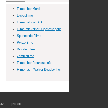
Filme über Mord
Liebesfilme
Filme mit viel Blut
Filme mit keiner Jugendfreigabe
Spannende Filme
Polizeifilme
Brutale Filme
Zombiefilme
Filme über Freundschaft
Filme nach Wahrer Begebenheit
utz
Impressum