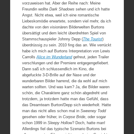
vorzuweisen hat. Aber der Reihe nach: Meine
Freundin wollte
Dark
Shadows
sehen und ich hatte
Angst. Nicht etwa, weil ich eine romantische
Liebeskomödie erwartete, sondern viel mehr, da ich
dachte von den visionären Bilderwelten Burtons
übersättigt und dem leicht überdrehten Spiel von
Stammschauspieler Johnny Depp (
The Tourist
)
überdrüssig zu sein. 2010 fing das an. Wie verrückt
habe ich mich auf Burtons Interpretation von Lewis
Carrolls
Alice im Wunderland
gefreut, jeden Trailer
verschlungen und der Premiere entgegengefiebert.
Dann saß ich schlussendlich im Kino, die
abgefuckte 3-D-Brille auf der Nase und der
wunderbaren Bilder harrend, die da wohl auf mich
warten sollten. Und was kam? Ja, die Bilder waren
schön, die Charaktere ganz schön abgedreht und
trotzdem, ja trotzdem hatte man das Gefühl, dass
das Dreamteam Burton/Depp sich wiederholt. Hatte
man das nicht alles schon mal in
Sweeney Todd
gesehen oder früher, in
Corpse
Bride
, oder sogar
schon 1999 in
Sleepy Hollow
? Doch, hatte man!
Allerdings fiel das typische Szenario Burtons bei