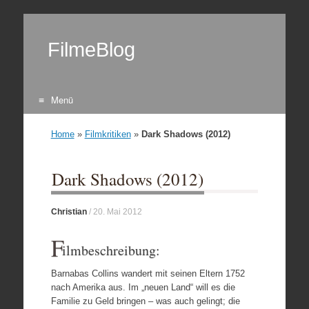
FilmeBlog
Menü
Zum Inhalt springen
Home
»
Filmkritiken
»
Dark Shadows (2012)
Dark Shadows (2012)
Christian
/
20. Mai 2012
F
ilmbeschreibung:
Barnabas Collins wandert mit seinen Eltern 1752
nach Amerika aus. Im „neuen Land“ will es die
Familie zu Geld bringen – was auch gelingt; die