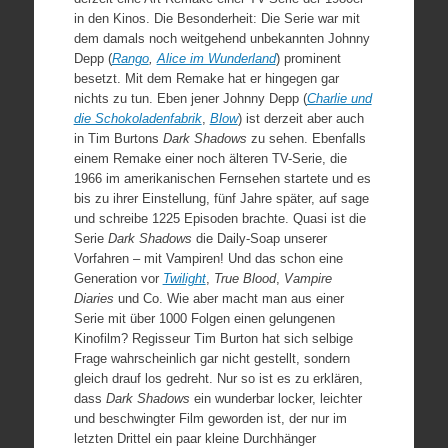
in den Kinos. Die Besonderheit: Die Serie war mit
dem damals noch weitgehend unbekannten Johnny
Depp (
Rango
,
Alice im Wunderland
) prominent
besetzt. Mit dem Remake hat er hingegen gar
nichts zu tun. Eben jener Johnny Depp (
Charlie und
die Schokoladenfabrik
,
Blow
) ist derzeit aber auch
in Tim Burtons
Dark Shadows
zu sehen. Ebenfalls
einem Remake einer noch älteren TV-Serie, die
1966 im amerikanischen Fernsehen startete und es
bis zu ihrer Einstellung, fünf Jahre später, auf sage
und schreibe 1225 Episoden brachte. Quasi ist die
Serie
Dark Shadows
die Daily-Soap unserer
Vorfahren – mit Vampiren! Und das schon eine
Generation vor
Twilight
,
True
Blood
,
Vampire
Diaries
und Co. Wie aber macht man aus einer
Serie mit über 1000 Folgen einen gelungenen
Kinofilm? Regisseur Tim Burton hat sich selbige
Frage wahrscheinlich gar nicht gestellt, sondern
gleich drauf los gedreht. Nur so ist es zu erklären,
dass
Dark
Shadows
ein wunderbar locker, leichter
und beschwingter Film geworden ist, der nur im
letzten Drittel ein paar kleine Durchhänger