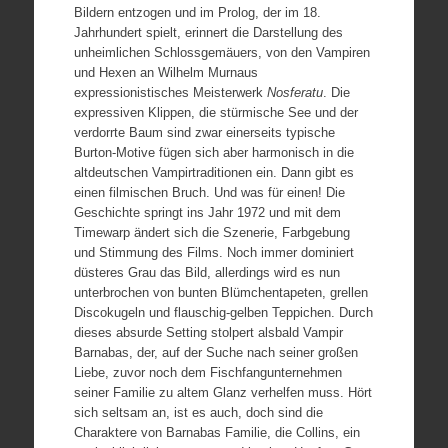
Bildern entzogen und im Prolog, der im 18.
Jahrhundert spielt, erinnert die Darstellung des
unheimlichen Schlossgemäuers, von den Vampiren
und Hexen an Wilhelm Murnaus
expressionistisches Meisterwerk
Nosferatu
. Die
expressiven Klippen, die stürmische See und der
verdorrte Baum sind zwar einerseits typische
Burton-Motive fügen sich aber harmonisch in die
altdeutschen Vampirtraditionen ein. Dann gibt es
einen filmischen Bruch. Und was für einen! Die
Geschichte springt ins Jahr 1972 und mit dem
Timewarp ändert sich die Szenerie, Farbgebung
und Stimmung des Films. Noch immer dominiert
düsteres Grau das Bild, allerdings wird es nun
unterbrochen von bunten Blümchentapeten, grellen
Discokugeln und flauschig-gelben Teppichen. Durch
dieses absurde Setting stolpert alsbald Vampir
Barnabas, der, auf der Suche nach seiner großen
Liebe, zuvor noch dem Fischfangunternehmen
seiner Familie zu altem Glanz verhelfen muss. Hört
sich seltsam an, ist es auch, doch sind die
Charaktere von Barnabas Familie, die Collins, ein