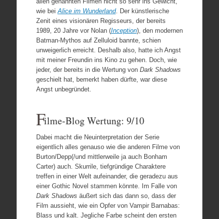
allen genannten Filmen nicht so sehr ins Gewicht,
wie bei
Alice im Wunderland
. Der künstlerische
Zenit eines visionären Regisseurs, der bereits
1989, 20 Jahre vor Nolan (
Inception
), den modernen
Batman-Mythos auf Zelluloid bannte, schien
unweigerlich erreicht. Deshalb also, hatte ich Angst
mit meiner Freundin ins Kino zu gehen. Doch, wie
jeder, der bereits in die Wertung von
Dark Shadows
geschielt hat, bemerkt haben dürfte, war diese
Angst unbegründet.
F
ilme-Blog Wertung: 9/10
Dabei macht die Neuinterpretation der Serie
eigentlich alles genauso wie die anderen Filme von
Burton/Depp(/und mittlerweile ja auch Bonham
Carter) auch. Skurrile, tiefgründige Charaktere
treffen in einer Welt aufeinander, die geradezu aus
einer Gothic Novel stammen könnte. Im Falle von
Dark Shadows
äußert sich das dann so, dass der
Film aussieht, wie ein Opfer von Vampir Barnabas:
Blass und kalt. Jegliche Farbe scheint den ersten