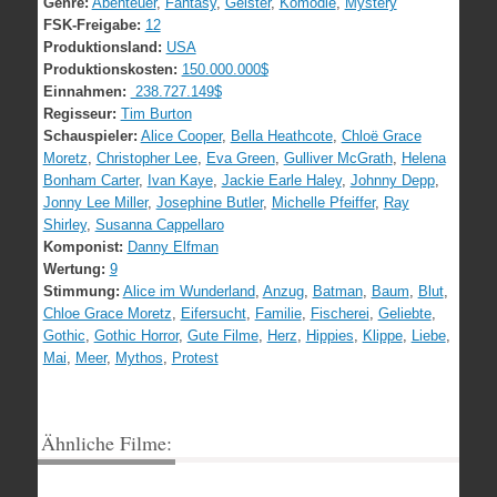
Genre:
Abenteuer
,
Fantasy
,
Geister
,
Komödie
,
Mystery
FSK-Freigabe:
12
Produktionsland:
USA
Produktionskosten:
150.000.000$
Einnahmen:
238.727.149$
Regisseur:
Tim Burton
Schauspieler:
Alice Cooper
,
Bella Heathcote
,
Chloë Grace
Moretz
,
Christopher Lee
,
Eva Green
,
Gulliver McGrath
,
Helena
Bonham Carter
,
Ivan Kaye
,
Jackie Earle Haley
,
Johnny Depp
,
Jonny Lee Miller
,
Josephine Butler
,
Michelle Pfeiffer
,
Ray
Shirley
,
Susanna Cappellaro
Komponist:
Danny Elfman
Wertung:
9
Stimmung:
Alice im Wunderland
,
Anzug
,
Batman
,
Baum
,
Blut
,
Chloe Grace Moretz
,
Eifersucht
,
Familie
,
Fischerei
,
Geliebte
,
Gothic
,
Gothic Horror
,
Gute Filme
,
Herz
,
Hippies
,
Klippe
,
Liebe
,
Mai
,
Meer
,
Mythos
,
Protest
Ähnliche Filme: