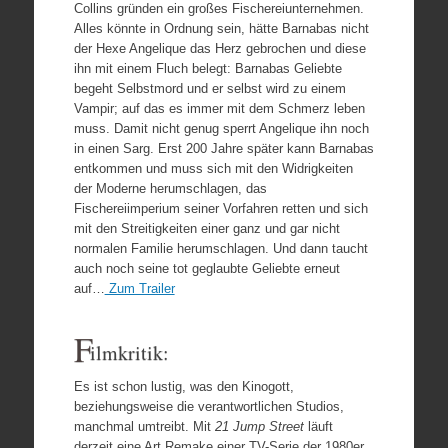
Collins gründen ein großes Fischereiunternehmen.
Alles könnte in Ordnung sein, hätte Barnabas nicht
der Hexe Angelique das Herz gebrochen und diese
ihn mit einem Fluch belegt: Barnabas Geliebte
begeht Selbstmord und er selbst wird zu einem
Vampir; auf das es immer mit dem Schmerz leben
muss. Damit nicht genug sperrt Angelique ihn noch
in einen Sarg. Erst 200 Jahre später kann Barnabas
entkommen und muss sich mit den Widrigkeiten
der Moderne herumschlagen, das
Fischereiimperium seiner Vorfahren retten und sich
mit den Streitigkeiten einer ganz und gar nicht
normalen Familie herumschlagen. Und dann taucht
auch noch seine tot geglaubte Geliebte erneut
auf…
Zum Trailer
F
ilmkritik:
Es ist schon lustig, was den Kinogott,
beziehungsweise die verantwortlichen Studios,
manchmal umtreibt. Mit
21 Jump Street
läuft
derzeit eine Art Remake einer TV-Serie der 1980er