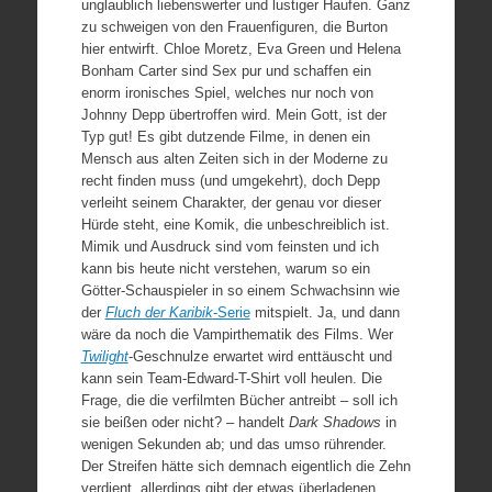
unglaublich liebenswerter und lustiger Haufen. Ganz
zu schweigen von den Frauenfiguren, die Burton
hier entwirft. Chloe Moretz, Eva Green und Helena
Bonham Carter sind Sex pur und schaffen ein
enorm ironisches Spiel, welches nur noch von
Johnny Depp übertroffen wird. Mein Gott, ist der
Typ gut! Es gibt dutzende Filme, in denen ein
Mensch aus alten Zeiten sich in der Moderne zu
recht finden muss (und umgekehrt), doch Depp
verleiht seinem Charakter, der genau vor dieser
Hürde steht, eine Komik, die unbeschreiblich ist.
Mimik und Ausdruck sind vom feinsten und ich
kann bis heute nicht verstehen, warum so ein
Götter-Schauspieler in so einem Schwachsinn wie
der
Fluch der Karibik
-Serie
mitspielt. Ja, und dann
wäre da noch die Vampirthematik des Films. Wer
Twilight
-Geschnulze erwartet wird enttäuscht und
kann sein Team-Edward-T-Shirt voll heulen. Die
Frage, die die verfilmten Bücher antreibt – soll ich
sie beißen oder nicht? – handelt
Dark Shadows
in
wenigen Sekunden ab; und das umso rührender.
Der Streifen hätte sich demnach eigentlich die Zehn
verdient, allerdings gibt der etwas überladenen