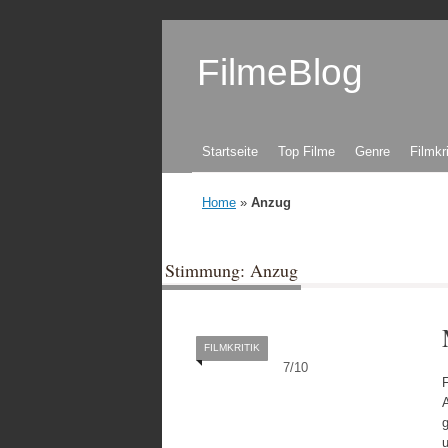
FilmeBlog
Zum Inhalt springen
Startseite
Top Filme
Genre
Filmkr
Home
»
Anzug
Stimmung: Anzug
FILMKRITIK
7
/
10
A
u