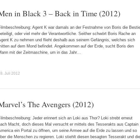
Men in Black 3 – Back in Time (2012)
Filmbeschreibung: Agent K war damals an der Festnahme von Boris die Besti
eteiligt, oder viel mehr der Verantwortliche. Seither schwört Boris Rache an
Agent K zu nehmen und flieht deshalb aus seinem Gefängnis, welches sich
mitten auf dem Mond befindet. Angekommen auf der Erde, sucht Boris den
Mann mit der Zeitmaschine, um in das Jahr…
8. Juli 2012
Marvel’s The Avengers (2012)
ilmbeschreibung: Jeder erinnert sich an Loki aus Thor? Loki strebt erneut
nach Macht, doch dieses Mal versucht er mittels des Tesserakts aus Captain
merica ein Portal zu öffnen, um seine Armee auf die Erde zu lassen und so
ber die Menschen zu regieren. Loki stiehlt diesen besagten Tesserakt und di