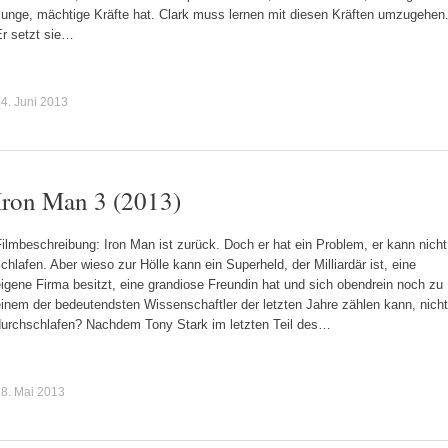
Junge, mächtige Kräfte hat. Clark muss lernen mit diesen Kräften umzugehen
Er setzt sie…
4. Juni 2013
Iron Man 3 (2013)
ilmbeschreibung: Iron Man ist zurück. Doch er hat ein Problem, er kann nicht
chlafen. Aber wieso zur Hölle kann ein Superheld, der Milliardär ist, eine
igene Firma besitzt, eine grandiose Freundin hat und sich obendrein noch zu
inem der bedeutendsten Wissenschaftler der letzten Jahre zählen kann, nicht
durchschlafen? Nachdem Tony Stark im letzten Teil des…
8. Mai 2013