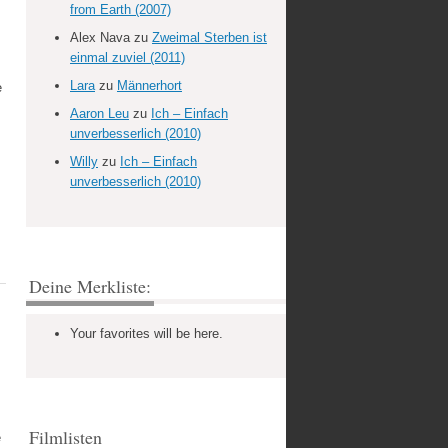
from Earth (2007)
Alex Nava
zu
Zweimal Sterben ist
einmal zuviel (2011)
Lara
zu
Männerhort
e
Aaron Leu
zu
Ich – Einfach
unverbesserlich (2010)
Willy
zu
Ich – Einfach
unverbesserlich (2010)
Deine Merkliste:
Your favorites will be here.
Filmlisten
e