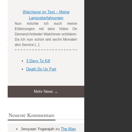
.
Watchever im Test – Meine
Langzeiterfahrungen
Nun möchte ich euch meine
Erfahrungen mit dem Video On
Demand Anbieter Watchever schildern.
Da ich nun schon seit sechs Monaten
den Service [...]
3 Days To Kill
Death Do Us Part
Mehr News →
Neueste Kommentare
Jeruyaan Yogarajah
zu
The Man