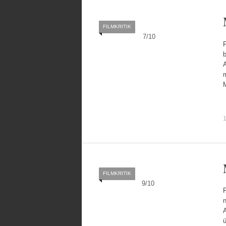
FILMKRITIK
7
/
10
b
1
FILMKRITIK
9
/
10
F
A
ü