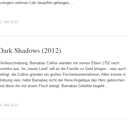
Avengers nehmen Loki daraufhin gefangen,…
1. Mai 2012
Dark Shadows (2012)
Filmbeschreibung: Barnabas Collins wandert mit seinen Eltern 1752 nach
merika aus. Im „neuen Land“ will es die Familie zu Geld bringen – was auch
elingt; die Collins gründen ein großes Fischereiunternehmen. Alles könnte in
Ordnung sein, hätte Barnabas nicht der Hexe Angelique das Herz gebrochen
und diese ihn mit einem Fluch belegt: Barnabas Geliebte begeht…
0. Mai 2012