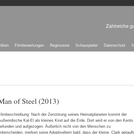
Zahlreiche gu
itiken
Filmbewertungen
Regisseure
Schauspieler
Datenschutz
I
Man of Steel (2013)
Filmbeschreibung: Nach der Zerstörung seines Heimatplaneten kommt der
ußerirdische Kal-El als kleines Kind auf die Erde. Dort wird er von den Kents
gefunden und aufgezogen. Äußerlich nicht von den Menschen zu
nterscheiden, merken seine Adoptiveltern bald, dass der kleine, Clark getauft