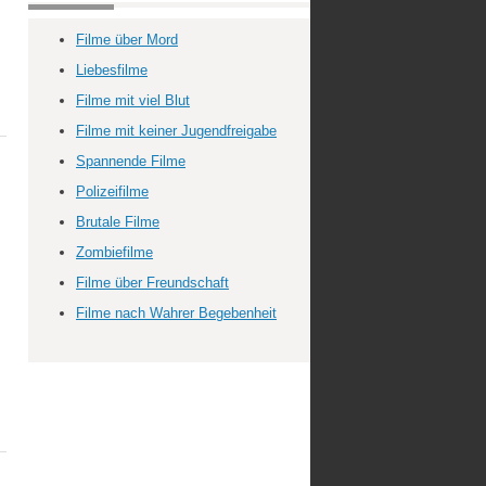
Filme über Mord
Liebesfilme
Filme mit viel Blut
Filme mit keiner Jugendfreigabe
Spannende Filme
Polizeifilme
Brutale Filme
Zombiefilme
Filme über Freundschaft
Filme nach Wahrer Begebenheit