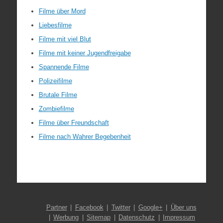
Filme über Mord
Liebesfilme
Filme mit viel Blut
Filme mit keiner Jugendfreigabe
Spannende Filme
Polizeifilme
Brutale Filme
Zombiefilme
Filme über Freundschaft
Filme nach Wahrer Begebenheit
Partner
Facebook
Twitter
Google+
Über uns
Werbung
Sitemap
Datenschutz
Impressum