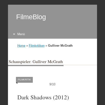
FilmeBlog
Menü
Zum Inhalt springen
Home
»
Filmkritiken
»
Gulliver McGrath
Schauspieler: Gulliver McGrath
FILMKRITIK
9
/
10
Dark Shadows (2012)