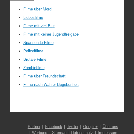
Filme über Mord
Liebesfilme
Filme mit viel Blut
Filme mit keiner Jugendfreigabe
Spannende Filme
Polizeifilme
Brutale Filme
Zombiefilme
Filme über Freundschaft
Filme nach Wahrer Begebenheit
Partner
Facebook
Twitter
Google+
Über uns
Werbung
Sitemap
Datenschutz
Impressum