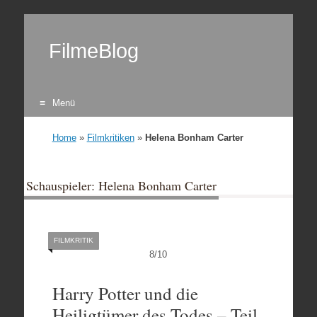
FilmeBlog
Menü
Zum Inhalt springen
Home
»
Filmkritiken
»
Helena Bonham Carter
Schauspieler: Helena Bonham Carter
FILMKRITIK
8
/
10
Harry Potter und die
Heiligtümer des Todes – Teil