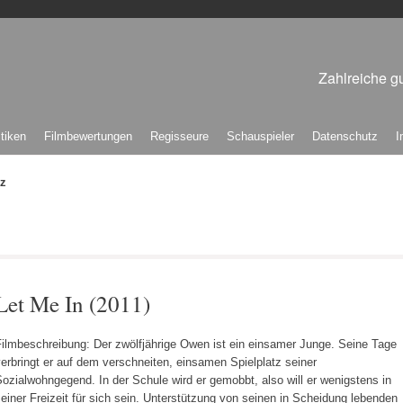
Zahlreiche gu
itiken
Filmbewertungen
Regisseure
Schauspieler
Datenschutz
I
tz
Let Me In (2011)
Filmbeschreibung: Der zwölfjährige Owen ist ein einsamer Junge. Seine Tage
erbringt er auf dem verschneiten, einsamen Spielplatz seiner
ozialwohngegend. In der Schule wird er gemobbt, also will er wenigstens in
einer Freizeit für sich sein. Unterstützung von seinen in Scheidung lebenden