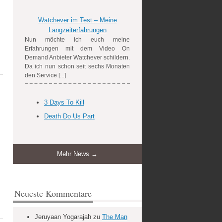
Watchever im Test – Meine
Langzeiterfahrungen
Nun möchte ich euch meine
Erfahrungen mit dem Video On
Demand Anbieter Watchever schildern.
Da ich nun schon seit sechs Monaten
den Service [...]
3 Days To Kill
Death Do Us Part
Mehr News →
Neueste Kommentare
Jeruyaan Yogarajah
zu
The Man