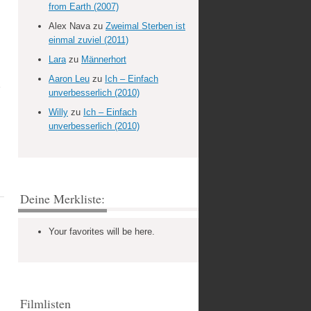
from Earth (2007)
Alex Nava
zu
Zweimal Sterben ist
einmal zuviel (2011)
Lara
zu
Männerhort
Aaron Leu
zu
Ich – Einfach
unverbesserlich (2010)
Willy
zu
Ich – Einfach
unverbesserlich (2010)
Deine Merkliste:
Your favorites will be here.
Filmlisten