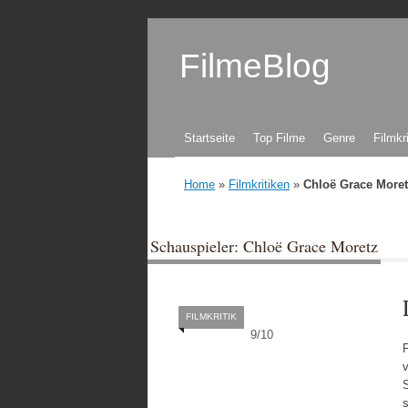
FilmeBlog
Zum Inhalt springen
Startseite
Top Filme
Genre
Filmkr
Home
»
Filmkritiken
»
Chloë Grace More
Schauspieler: Chloë Grace Moretz
FILMKRITIK
9
/
10
v
S
s