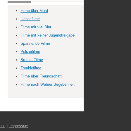
Filme über Mord
Liebesfilme
Filme mit viel Blut
Filme mit keiner Jugendfreigabe
Spannende Filme
Polizeifilme
Brutale Filme
Zombiefilme
Filme über Freundschaft
Filme nach Wahrer Begebenheit
utz
Impressum