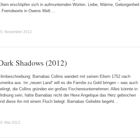
Eltern erschöpfen sich in aufmunternden Worten. Liebe, Wärme, Geborgenheit
– Fremdworte in Owens Welt.…
25. November 2012
Dark Shadows (2012)
Filmbeschreibung: Barnabas Collins wandert mit seinen Eltern 1752 nach
merika aus. Im „neuen Land“ will es die Familie zu Geld bringen – was auch
elingt; die Collins gründen ein großes Fischereiunternehmen. Alles könnte in
Ordnung sein, hätte Barnabas nicht der Hexe Angelique das Herz gebrochen
und diese ihn mit einem Fluch belegt: Barnabas Geliebte begeht…
0. Mai 2012