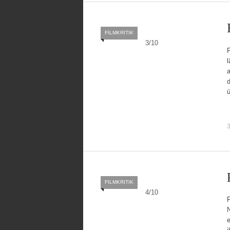
FILMKRITIK
3
/
10
l
a
d
3
FILMKRITIK
4
/
10
F
e