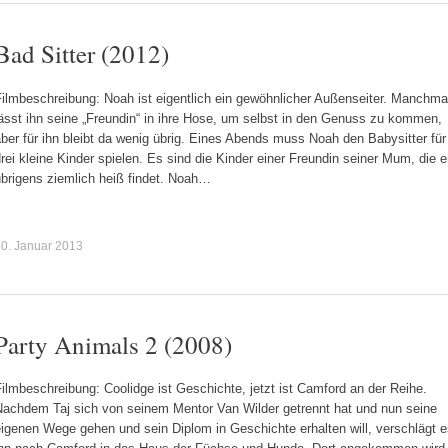
Bad Sitter (2012)
Filmbeschreibung: Noah ist eigentlich ein gewöhnlicher Außenseiter. Manchma
ässt ihn seine „Freundin“ in ihre Hose, um selbst in den Genuss zu kommen,
ber für ihn bleibt da wenig übrig. Eines Abends muss Noah den Babysitter für
rei kleine Kinder spielen. Es sind die Kinder einer Freundin seiner Mum, die e
übrigens ziemlich heiß findet. Noah…
0. Januar 2013
Party Animals 2 (2008)
ilmbeschreibung: Coolidge ist Geschichte, jetzt ist Camford an der Reihe.
Nachdem Taj sich von seinem Mentor Van Wilder getrennt hat und nun seine
igenen Wege gehen und sein Diplom in Geschichte erhalten will, verschlägt 