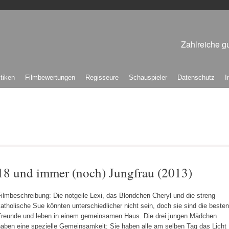
Zahlreiche gu
itiken
Filmbewertungen
Regisseure
Schauspieler
Datenschutz
I
18 und immer (noch) Jungfrau (2013)
ilmbeschreibung: Die notgeile Lexi, das Blondchen Cheryl und die streng
atholische Sue könnten unterschiedlicher nicht sein, doch sie sind die besten
Freunde und leben in einem gemeinsamen Haus. Die drei jungen Mädchen
haben eine spezielle Gemeinsamkeit: Sie haben alle am selben Tag das Licht