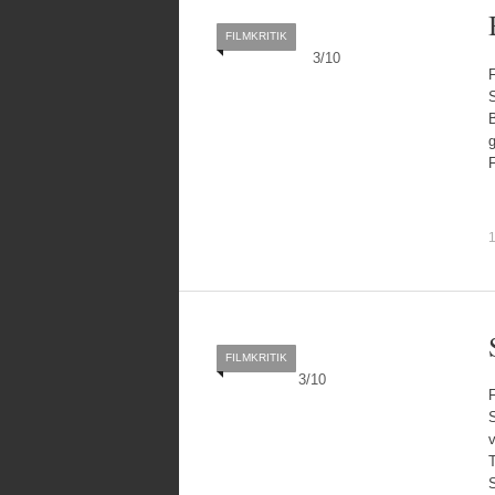
FILMKRITIK
3
/
10
F
S
B
g
F
1
FILMKRITIK
3
/
10
v
T