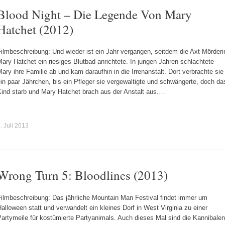
Blood Night – Die Legende Von Mary
Hatchet (2012)
ilmbeschreibung: Und wieder ist ein Jahr vergangen, seitdem die Axt-Mörderi
ary Hatchet ein riesiges Blutbad anrichtete. In jungen Jahren schlachtete
ary ihre Familie ab und kam daraufhin in die Irrenanstalt. Dort verbrachte sie
in paar Jährchen, bis ein Pfleger sie vergewaltigte und schwängerte, doch da
Kind starb und Mary Hatchet brach aus der Anstalt aus.…
. Juli 2013
Wrong Turn 5: Bloodlines (2013)
Filmbeschreibung: Das jährliche Mountain Man Festival findet immer um
alloween statt und verwandelt ein kleines Dorf in West Virginia zu einer
artymeile für kostümierte Partyanimals. Auch dieses Mal sind die Kannibalen