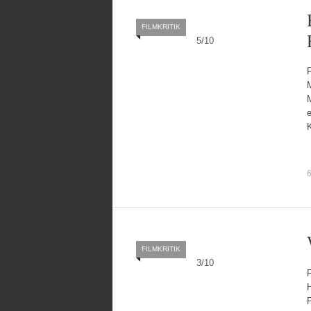
FILMKRITIK
5
/
10
F
M
M
e
6
FILMKRITIK
3
/
10
H
P