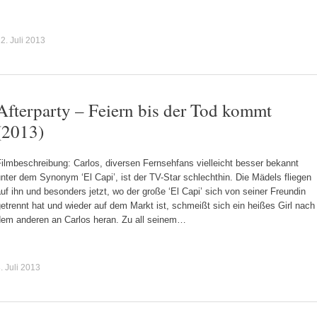
2. Juli 2013
Afterparty – Feiern bis der Tod kommt
(2013)
ilmbeschreibung: Carlos, diversen Fernsehfans vielleicht besser bekannt
nter dem Synonym ‘El Capi’, ist der TV-Star schlechthin. Die Mädels fliegen
uf ihn und besonders jetzt, wo der große ‘El Capi’ sich von seiner Freundin
etrennt hat und wieder auf dem Markt ist, schmeißt sich ein heißes Girl nach
dem anderen an Carlos heran. Zu all seinem…
. Juli 2013