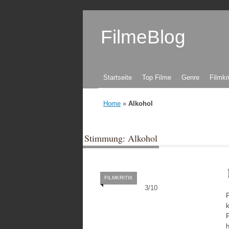
FilmeBlog
Zum Inhalt springen
Startseite
Top Filme
Genre
Filmkr
Home
»
Alkohol
Stimmung: Alkohol
FILMKRITIK
3
/
10
F
k