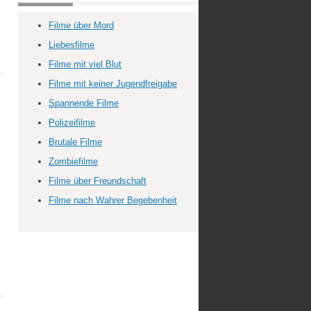
Filme über Mord
Liebesfilme
Filme mit viel Blut
Filme mit keiner Jugendfreigabe
Spannende Filme
Polizeifilme
Brutale Filme
Zombiefilme
Filme über Freundschaft
Filme nach Wahrer Begebenheit