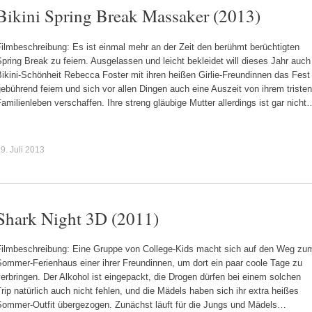
Bikini Spring Break Massaker (2013)
ilmbeschreibung: Es ist einmal mehr an der Zeit den berühmt berüchtigten
pring Break zu feiern. Ausgelassen und leicht bekleidet will dieses Jahr auch
ikini-Schönheit Rebecca Foster mit ihren heißen Girlie-Freundinnen das Fest
ebührend feiern und sich vor allen Dingen auch eine Auszeit von ihrem tristen
amilienleben verschaffen. Ihre streng gläubige Mutter allerdings ist gar nicht
9. Juli 2013
Shark Night 3D (2011)
Filmbeschreibung: Eine Gruppe von College-Kids macht sich auf den Weg zu
Sommer-Ferienhaus einer ihrer Freundinnen, um dort ein paar coole Tage zu
erbringen. Der Alkohol ist eingepackt, die Drogen dürfen bei einem solchen
rip natürlich auch nicht fehlen, und die Mädels haben sich ihr extra heißes
Sommer-Outfit übergezogen. Zunächst läuft für die Jungs und Mädels…