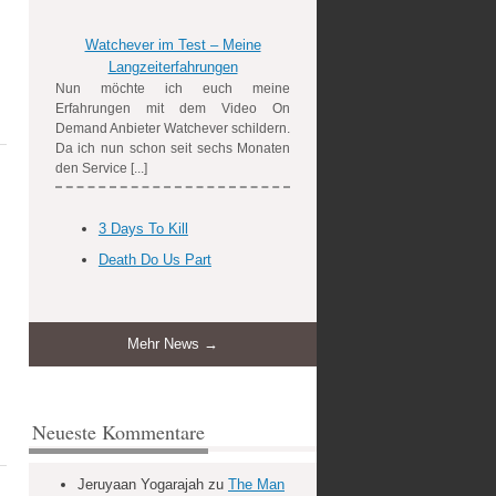
Watchever im Test – Meine
Langzeiterfahrungen
Nun möchte ich euch meine
Erfahrungen mit dem Video On
Demand Anbieter Watchever schildern.
Da ich nun schon seit sechs Monaten
den Service [...]
3 Days To Kill
Death Do Us Part
Mehr News →
Neueste Kommentare
Jeruyaan Yogarajah
zu
The Man