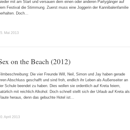
wieder mit am Start und versauen dem einen oder anderen Partygänger auf
dem Festival die Stimmung. Zuerst muss eine Joggerin der Kannibalenfamilie
herhalten. Doch…
5. Mai 2013
Sex on the Beach (2012)
ilmbeschreibung: Die vier Freunde Will, Neil, Simon und Jay haben gerade
hren Abschluss geschafft und sind froh, endlich ihr Leben als Außenseiter an
er Schule beendet zu haben. Dies wollen sie ordentlich auf Kreta feiern,
atürlich mit reichlich Alkohol. Doch schnell stellt sich der Urlaub auf Kreta als
Flaute heraus, denn das gebuchte Hotel ist…
0. April 2013