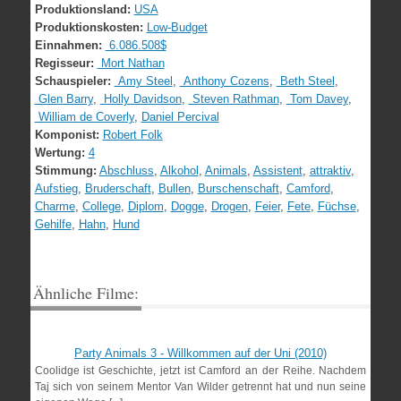
Produktionsland:
USA
Produktionskosten:
Low-Budget
Einnahmen:
6.086.508$
Regisseur:
Mort Nathan
Schauspieler:
Amy Steel
,
Anthony Cozens
,
Beth Steel
,
Glen Barry
,
Holly Davidson
,
Steven Rathman
,
Tom Davey
,
William de Coverly
,
Daniel Percival
Komponist:
Robert Folk
Wertung:
4
Stimmung:
Abschluss
,
Alkohol
,
Animals
,
Assistent
,
attraktiv
,
Aufstieg
,
Bruderschaft
,
Bullen
,
Burschenschaft
,
Camford
,
Charme
,
College
,
Diplom
,
Dogge
,
Drogen
,
Feier
,
Fete
,
Füchse
,
Gehilfe
,
Hahn
,
Hund
Ähnliche Filme:
Party Animals 3 - Willkommen auf der Uni (2010)
Coolidge ist Geschichte, jetzt ist Camford an der Reihe. Nachdem
Taj sich von seinem Mentor Van Wilder getrennt hat und nun seine