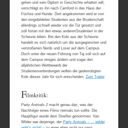
gehen und sein Diplom in Geschichte erhalten will,
verschlägt es ihn nach Camford in das Haus der
Füchse und Hunde. Dort angekommen wird er von
den eingebildeten Studenten aus der Bruderschaft
allerdings schnell wieder vor die Tür gesetzt und
soll fortan mit den etwas anderenStudenten in der
Scheune leben. Bei den Kids aus der Scheune
handelt es sich natürlich um die ausgegrenzten und
verstoßenen Nerds und Loser auf dem Campus.
Doch unter der neuen Führung von Taj soll sich auf
dem Campus einiges ändern und sogar den
alljährlichen Wettbewerb der
Studentenverbindungen wollen die gedemütigten
Kids dieses Jahr für sich entscheiden.
Zum Trailer
F
ilmkritik:
Party Animals 2
macht genau das, was der
Nachfolger eines Films niemals tun sollte. Die
Hauptfigur wurde dem Streifen genommen. Van
Wilder war derjenige, der
Party Animals – … wilder
geht’s nicht! –
zu einer eben nicht nur ganz