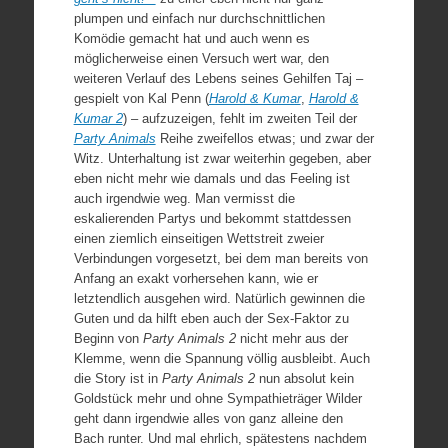
plumpen und einfach nur durchschnittlichen
Komödie gemacht hat und auch wenn es
möglicherweise einen Versuch wert war, den
weiteren Verlauf des Lebens seines Gehilfen Taj –
gespielt von Kal Penn (
Harold & Kumar
,
Harold &
Kumar 2
) – aufzuzeigen, fehlt im zweiten Teil der
Party Animals
Reihe zweifellos etwas; und zwar der
Witz. Unterhaltung ist zwar weiterhin gegeben, aber
eben nicht mehr wie damals und das Feeling ist
auch irgendwie weg. Man vermisst die
eskalierenden Partys und bekommt stattdessen
einen ziemlich einseitigen Wettstreit zweier
Verbindungen vorgesetzt, bei dem man bereits von
Anfang an exakt vorhersehen kann, wie er
letztendlich ausgehen wird. Natürlich gewinnen die
Guten und da hilft eben auch der Sex-Faktor zu
Beginn von
Party Animals 2
nicht mehr aus der
Klemme, wenn die Spannung völlig ausbleibt. Auch
die Story ist in
Party Animals 2
nun absolut kein
Goldstück mehr und ohne Sympathieträger Wilder
geht dann irgendwie alles von ganz alleine den
Bach runter. Und mal ehrlich, spätestens nachdem