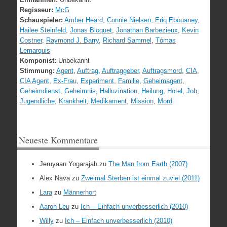
Regisseur:
McG
Schauspieler:
Amber Heard
,
Connie Nielsen
,
Eriq Ebouaney
,
Hailee Steinfeld
,
Jonas Bloquet
,
Jonathan Barbezieux
,
Kevin
Costner
,
Raymond J. Barry
,
Richard Sammel
,
Tómas
Lemarquis
Komponist:
Unbekannt
Stimmung:
Agent
,
Auftrag
,
Auftraggeber
,
Auftragsmord
,
CIA
,
CIA Agent
,
Ex-Frau
,
Experiment
,
Familie
,
Geheimagent
,
Geheimdienst
,
Geheimnis
,
Halluzination
,
Heilung
,
Hotel
,
Job
,
Jugendliche
,
Krankheit
,
Medikament
,
Mission
,
Mord
Neueste Kommentare
Jeruyaan Yogarajah
zu
The Man from Earth (2007)
Alex Nava
zu
Zweimal Sterben ist einmal zuviel (2011)
Lara
zu
Männerhort
Aaron Leu
zu
Ich – Einfach unverbesserlich (2010)
Willy
zu
Ich – Einfach unverbesserlich (2010)