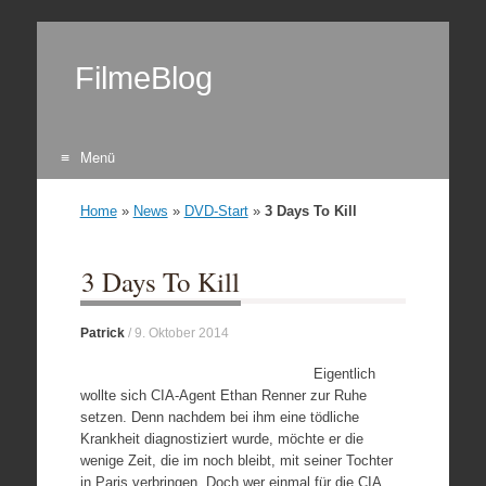
FilmeBlog
Menü
Zum Inhalt springen
Home
»
News
»
DVD-Start
»
3 Days To Kill
3 Days To Kill
Patrick
/
9. Oktober 2014
Eigentlich
wollte sich CIA-Agent Ethan Renner zur Ruhe
setzen. Denn nachdem bei ihm eine tödliche
Krankheit diagnostiziert wurde, möchte er die
wenige Zeit, die im noch bleibt, mit seiner Tochter
in Paris verbringen. Doch wer einmal für die CIA