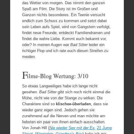
das Wetter von morgen. Das nimmt den ganzen
Spaß am Film. Die Story ist im Großen und
Ganzen nichts besonderes. Ein Teenie versucht
endlich zum Schuss zu kommen und setzt dabei
sein Leben aufs Spiel, wird von Gangstern verfolgt,
findet neue Freunde, entdeckt Familiendramen und
findet die wahre Liebe. Kommt euch bekannt vor,
oder? In meinen Augen war
Bad Sitter
leider ein
richtiger Flop und ich rate euch diesen Streifen zu
meiden.
F
ilme-Blog Wertung: 3/10
So etwas Langweiliges habe ich lange nicht
gesehen.
Bad Sitter
gibt sich noch nicht einmal die
Mühe, nicht wie von der Stange zu wirken. Die
Charaktere sind so
klischee-überladen
, dass sie
wieder ganz eigen sind. Jedoch gehen sie
zunehmend auf die Nerven und man möchte am
liebsten ein paar von ihnen einfach ausschalten.
Von Jonah Hill (
Nie wieder Sex mit der Ex
,
21 Jump
Street
,
Männertrip
,
Grandma’s Boy
) habe ich mir