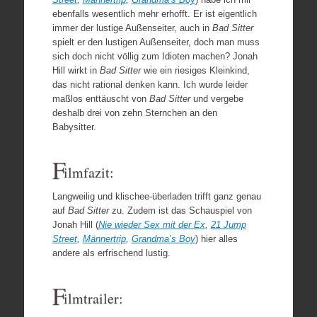
ebenfalls wesentlich mehr erhofft. Er ist eigentlich
immer der lustige Außenseiter, auch in
Bad Sitter
spielt er den lustigen Außenseiter, doch man muss
sich doch nicht völlig zum Idioten machen? Jonah
Hill wirkt in
Bad Sitter
wie ein riesiges Kleinkind,
das nicht rational denken kann. Ich wurde leider
maßlos enttäuscht von
Bad Sitter
und vergebe
deshalb drei von zehn Sternchen an den
Babysitter.
F
ilmfazit:
Langweilig und klischee-überladen trifft ganz genau
auf
Bad Sitter
zu. Zudem ist das Schauspiel von
Jonah Hill (
Nie wieder Sex mit der Ex
,
21 Jump
Street
,
Männertrip
,
Grandma’s Boy
) hier alles
andere als erfrischend lustig.
F
ilmtrailer: