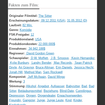
Fakten zum Film:
Originaler Filmtitel:
The Sitter
Erscheinungsdatum:
09.12.2011 (USA)
,
31.05.2012 (D)
Laufzeit:
82 Min.
Genre:
Komödie
FSK-Freigabe:
12
Produktionsland:
USA
Produktionskosten:
22.000.000$
Einnahmen:
34.942.188$
Regisseur:
David Gordon Green
Schauspieler:
D.W. Moffett
,
J.B. Smoove
,
Kevin Hernandez
,
Kylie Bunbury
,
Landry Bender
,
Max Records
,
Sean Patrick
Doyle
,
Ari Graynor
,
Bruce Altman
,
Erin Daniels
,
Jessica Hecht
,
Jonah Hill
,
Method Man
,
Sam Rockwell
Komponist:
Jeff McIlwain
,
David Wingo
Wertung:
3
Stimmung:
Alkohol
,
Angebot
,
Aufpasser
,
Babysitter
,
Bad
,
Bad
Sitter
,
Betäubungsmittel
,
Beziehung
,
Blind-Date
,
Cunnilingus
,
Depression
,
Drogen
,
Drogendealer
,
Erwachsenwerden
,
Freundin
,
Gangster
,
Junge
,
Junge Leute
,
Kind
,
Kinder
,
Kinderbande