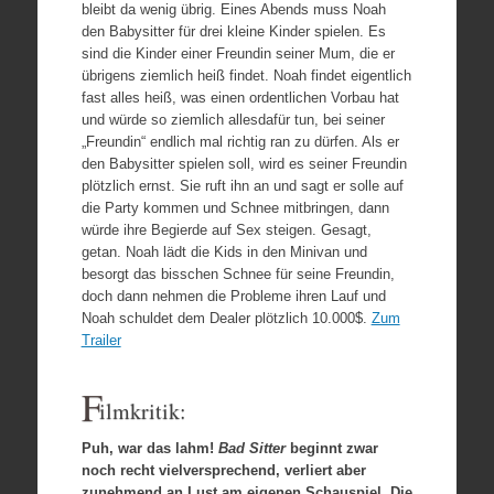
bleibt da wenig übrig. Eines Abends muss Noah
den Babysitter für drei kleine Kinder spielen. Es
sind die Kinder einer Freundin seiner Mum, die er
übrigens ziemlich heiß findet. Noah findet eigentlich
fast alles heiß, was einen ordentlichen Vorbau hat
und würde so ziemlich allesdafür tun, bei seiner
„Freundin“ endlich mal richtig ran zu dürfen. Als er
den Babysitter spielen soll, wird es seiner Freundin
plötzlich ernst. Sie ruft ihn an und sagt er solle auf
die Party kommen und Schnee mitbringen, dann
würde ihre Begierde auf Sex steigen. Gesagt,
getan. Noah lädt die Kids in den Minivan und
besorgt das bisschen Schnee für seine Freundin,
doch dann nehmen die Probleme ihren Lauf und
Noah schuldet dem Dealer plötzlich 10.000$.
Zum
Trailer
F
ilmkritik:
Puh, war das lahm!
Bad Sitter
beginnt zwar
noch recht vielversprechend, verliert aber
zunehmend an Lust am eigenen Schauspiel. Die