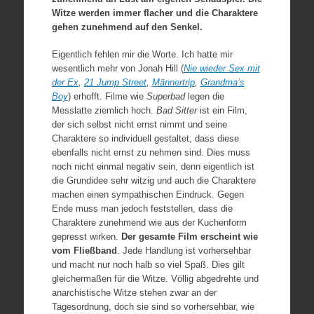
Witze werden immer flacher und die Charaktere
gehen zunehmend auf den Senkel.
Eigentlich fehlen mir die Worte. Ich hatte mir
wesentlich mehr von Jonah Hill (
Nie wieder Sex mit
der Ex
,
21 Jump Street
,
Männertrip
,
Grandma’s
Boy
) erhofft. Filme wie
Superbad
legen die
Messlatte ziemlich hoch.
Bad Sitter
ist ein Film,
der sich selbst nicht ernst nimmt und seine
Charaktere so individuell gestaltet, dass diese
ebenfalls nicht ernst zu nehmen sind. Dies muss
noch nicht einmal negativ sein, denn eigentlich ist
die Grundidee sehr witzig und auch die Charaktere
machen einen sympathischen Eindruck. Gegen
Ende muss man jedoch feststellen, dass die
Charaktere zunehmend wie aus der Kuchenform
gepresst wirken.
Der gesamte Film erscheint wie
vom Fließband
. Jede Handlung ist vorhersehbar
und macht nur noch halb so viel Spaß. Dies gilt
gleichermaßen für die Witze. Völlig abgedrehte und
anarchistische Witze stehen zwar an der
Tagesordnung, doch sie sind so vorhersehbar, wie