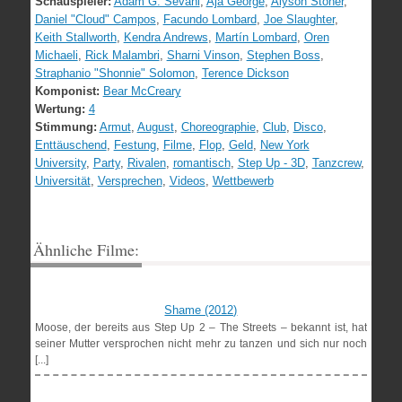
Schauspieler:
Adam G. Sevani
,
Aja George
,
Alyson Stoner
,
Daniel "Cloud" Campos
,
Facundo Lombard
,
Joe Slaughter
,
Keith Stallworth
,
Kendra Andrews
,
Martín Lombard
,
Oren
Michaeli
,
Rick Malambri
,
Sharni Vinson
,
Stephen Boss
,
Straphanio "Shonnie" Solomon
,
Terence Dickson
Komponist:
Bear McCreary
Wertung:
4
Stimmung:
Armut
,
August
,
Choreographie
,
Club
,
Disco
,
Enttäuschend
,
Festung
,
Filme
,
Flop
,
Geld
,
New York
University
,
Party
,
Rivalen
,
romantisch
,
Step Up - 3D
,
Tanzcrew
,
Universität
,
Versprechen
,
Videos
,
Wettbewerb
Ähnliche Filme:
Shame (2012)
Moose, der bereits aus Step Up 2 – The Streets – bekannt ist, hat
seiner Mutter versprochen nicht mehr zu tanzen und sich nur noch
[...]