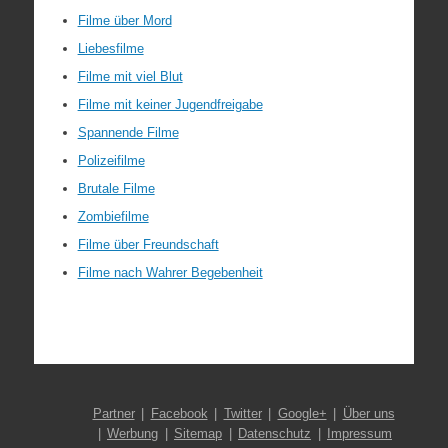
Filme über Mord
Liebesfilme
Filme mit viel Blut
Filme mit keiner Jugendfreigabe
Spannende Filme
Polizeifilme
Brutale Filme
Zombiefilme
Filme über Freundschaft
Filme nach Wahrer Begebenheit
Partner
Facebook
Twitter
Google+
Über uns
Werbung
Sitemap
Datenschutz
Impressum