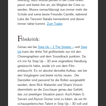
Meinung, dass Moose perfekt in die Crew hinein
passt und bietet ihm an, ein Mitglied der Crew zu
werden. Moose vernachlässigt nun immer mehr die
Schule und seine beste Freundin Camille, während
Luke die Tänzerin Natalie kennenlernt und dieser
immer näher kommt.
Zum Trailer
F
ilmkritik:
Genau wie bei
Step Up – 2 The Streets –
und
Step
Up
kann der dritte Teil größtenteils nur mit den
Choreographien und dem Soundtrack punkten. Da
ich mir für Step Up – 3D eine originellere Handlung
gewünscht hätte, wurde ich von dem Film
enttäuscht. Es ist absolut derselbe Aufbau, wie bei
den Vorgängern und bietet nichts neues. Die
Darsteller sind passend für die Rollen ausgewählt
worden, denn Rick Malambri und Sharni Vinson
übermitteln an die Zuschauer genau das Gefühl,
das zur jeweiligen Situation passt. Auch Adam G.
Sevani und Alyson Stoner sind zu loben, da sie ihr
schauspielerisches Talent in Step Up – 3D voll und