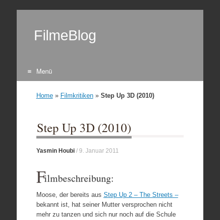
FilmeBlog
Menü
Zum Inhalt springen
Home
»
Filmkritiken
»
Step Up 3D (2010)
Step Up 3D (2010)
Yasmin Houbi
/
9. Januar 2011
F
ilmbeschreibung:
Moose, der bereits aus
Step Up 2 – The Streets –
bekannt ist, hat seiner Mutter versprochen nicht
mehr zu tanzen und sich nur noch auf die Schule