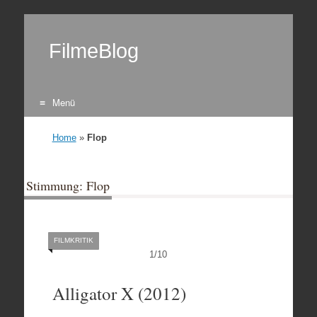
FilmeBlog
Menü
Zum Inhalt springen
Home
»
Flop
Stimmung: Flop
FILMKRITIK
1
/
10
Alligator X (2012)