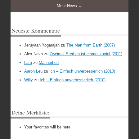
Mehr News →
Neueste Kommentare
Jeruyaan Yogarajah
zu
The Man from Earth (2007)
Alex Nava
zu
Zweimal Sterben ist einmal zuviel (2011)
Lara
zu
Männerhort
Aaron Leu
zu
Ich – Einfach unverbesserlich (2010)
Willy
zu
Ich – Einfach unverbesserlich (2010)
Deine Merkliste:
Your favorites will be here.