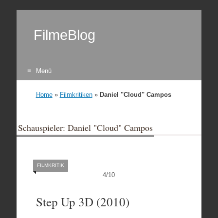
FilmeBlog
Menü
Zum Inhalt springen
Home
»
Filmkritiken
»
Daniel "Cloud" Campos
Schauspieler: Daniel "Cloud" Campos
FILMKRITIK
4
/
10
Step Up 3D (2010)