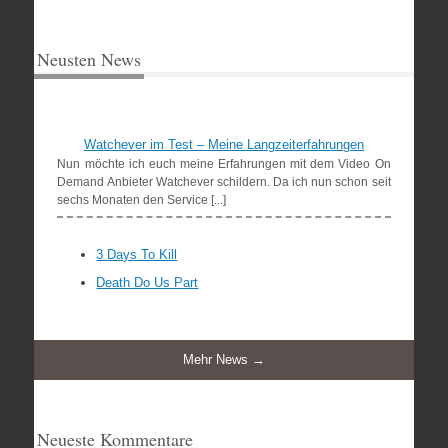
Neusten News
Watchever im Test – Meine Langzeiterfahrungen
Nun möchte ich euch meine Erfahrungen mit dem Video On
Demand Anbieter Watchever schildern. Da ich nun schon seit
sechs Monaten den Service [...]
3 Days To Kill
Death Do Us Part
Mehr News →
Neueste Kommentare