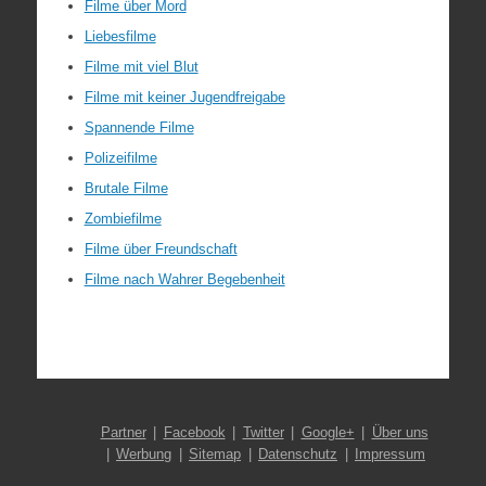
Filme über Mord
Liebesfilme
Filme mit viel Blut
Filme mit keiner Jugendfreigabe
Spannende Filme
Polizeifilme
Brutale Filme
Zombiefilme
Filme über Freundschaft
Filme nach Wahrer Begebenheit
Partner
Facebook
Twitter
Google+
Über uns
Werbung
Sitemap
Datenschutz
Impressum