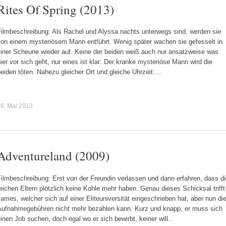
Rites Of Spring (2013)
Filmbeschreibung: Als Rachel und Alyssa nachts unterwegs sind, werden sie
von einem mysteriösem Mann entführt. Wenig später wachen sie gefesselt in
einer Scheune wieder auf. Keine der beiden weiß auch nur ansatzweise was
ier vor sich geht, nur eines ist klar: Der kranke mysteriöse Mann wird die
eiden töten. Nahezu gleicher Ort und gleiche Uhrzeit:…
6. Mai 2013
Adventureland (2009)
ilmbeschreibung: Erst von der Freundin verlassen und dann erfahren, dass d
eichen Eltern plötzlich keine Kohle mehr haben. Genau dieses Schicksal trifft
ames, welcher sich auf einer Eliteuniversität eingeschrieben hat, aber nun di
Aufnahmegebühren nicht mehr bezahlen kann. Kurz und knapp, er muss sich
inen Job suchen, doch egal wo er sich bewirbt, keiner will…