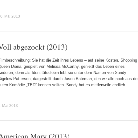
0. Mai 2013
Voll abgezockt (2013)
ilmbeschreibung: Sie hat die Zeit ihres Lebens – auf seine Kosten. Shopping
Queen Diana, gespielt von Melissa McCarthy, genießt das Leben eines
Anderen, denn als Identitätsdiebin lebt sie unter dem Namen von Sandy
igelow Patterson, dargestellt durch Jason Bateman, den wir alle noch aus de
guten Komödie „TED“ kennen sollten. Sandy hat es mittlerweile endlich…
. Mai 2013
American Mary (2013)