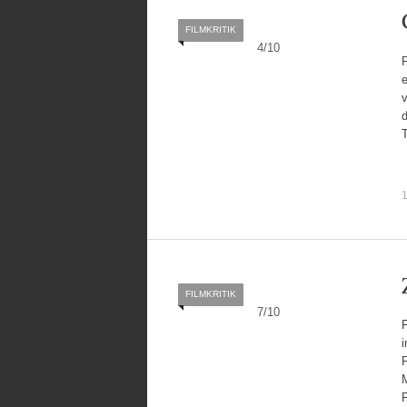
FILMKRITIK
4
/
10
F
e
v
d
T
1
FILMKRITIK
7
/
10
F
P