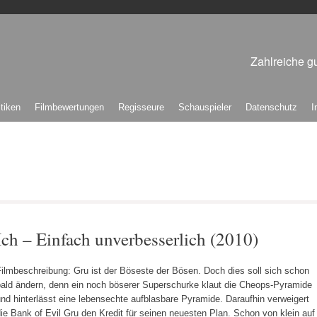
Zahlreiche gu
itiken
Filmbewertungen
Regisseure
Schauspieler
Datenschutz
I
Ich – Einfach unverbesserlich (2010)
ilmbeschreibung: Gru ist der Böseste der Bösen. Doch dies soll sich schon
bald ändern, denn ein noch böserer Superschurke klaut die Cheops-Pyramide
nd hinterlässt eine lebensechte aufblasbare Pyramide. Daraufhin verweigert
ie Bank of Evil Gru den Kredit für seinen neuesten Plan. Schon von klein auf