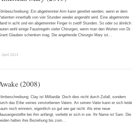
Filmbeschreibung: Ein abgetrennter Arm kann gerettet werden, wenn er dem
atienten innerhalb von vier Stunden wieder angenäht wird. Eine abgetrennte
and in acht und ein abgetrennter Finger in zwölf Stunden. So oder so ähnlich
auten wohl einige Faustregeln vieler Chirurgen, wenn man den Worten von Dr.
Grant Glauben schenken mag. Die angehende Chirurgin Mary ist…
. April 2013
Awake (2008)
ilmbeschreibung: Clay ist Milliardär. Doch dies nicht durch Zufall, sondern
urch das Erbe seines verstorbenen Vaters. An seinen Vater kann er sich leide
aum noch erinnern, eigentlich so gut wie gar nicht. Als eine neue
ausangestellte bei ihm anfängt, verliebt er sich in sie. Ihr Name ist Sam. Die
beiden halten ihre Beziehung bis zum…