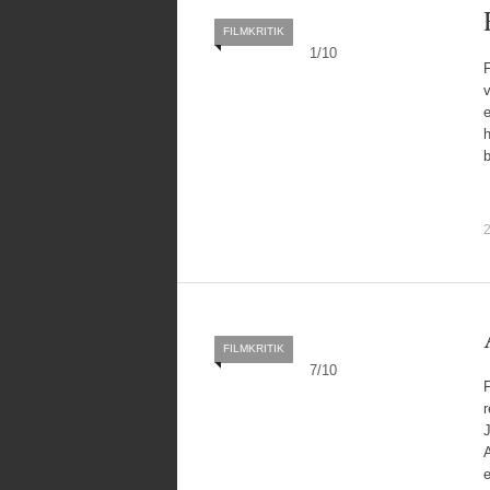
FILMKRITIK
1
/
10
h
b
2
FILMKRITIK
7
/
10
F
r
J
e