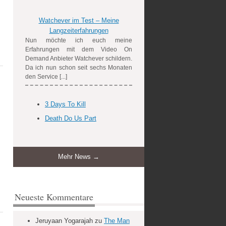
Watchever im Test – Meine
Langzeiterfahrungen
Nun möchte ich euch meine
Erfahrungen mit dem Video On
Demand Anbieter Watchever schildern.
Da ich nun schon seit sechs Monaten
den Service [...]
3 Days To Kill
Death Do Us Part
Mehr News →
Neueste Kommentare
Jeruyaan Yogarajah
zu
The Man