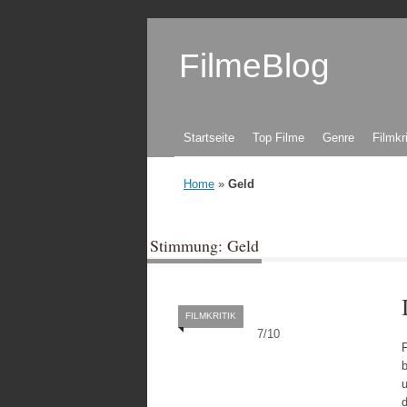
FilmeBlog
Zum Inhalt springen
Startseite
Top Filme
Genre
Filmkr
Home
»
Geld
Stimmung: Geld
FILMKRITIK
7
/
10
F
u
d