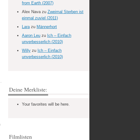
from Earth (2007)
Alex Nava
zu
Zweimal Sterben ist
einmal zuviel (2011)
Lara
zu
Männerhort
Aaron Leu
zu
Ich – Einfach
unverbesserlich (2010)
Willy
zu
Ich – Einfach
unverbesserlich (2010)
Deine Merkliste:
Your favorites will be here.
n
Filmlisten