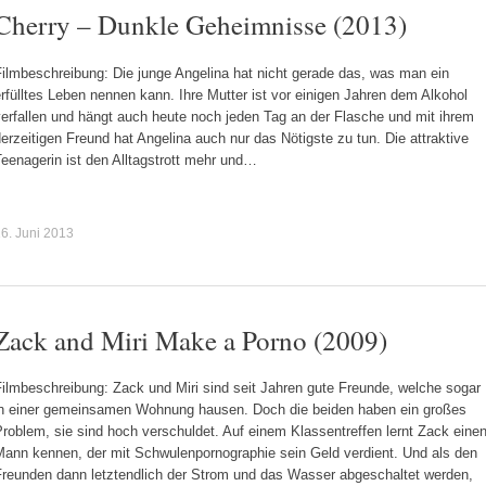
Cherry – Dunkle Geheimnisse (2013)
ilmbeschreibung: Die junge Angelina hat nicht gerade das, was man ein
rfülltes Leben nennen kann. Ihre Mutter ist vor einigen Jahren dem Alkohol
erfallen und hängt auch heute noch jeden Tag an der Flasche und mit ihrem
erzeitigen Freund hat Angelina auch nur das Nötigste zu tun. Die attraktive
eenagerin ist den Alltagstrott mehr und…
6. Juni 2013
Zack and Miri Make a Porno (2009)
ilmbeschreibung: Zack und Miri sind seit Jahren gute Freunde, welche sogar
in einer gemeinsamen Wohnung hausen. Doch die beiden haben ein großes
roblem, sie sind hoch verschuldet. Auf einem Klassentreffen lernt Zack eine
Mann kennen, der mit Schwulenpornographie sein Geld verdient. Und als den
Freunden dann letztendlich der Strom und das Wasser abgeschaltet werden,