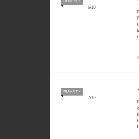
FILMKRITIK
6
/
10
P
H
l
5
FILMKRITIK
7
/
10
F
d
k
H