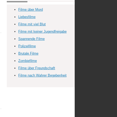
Filme über Mord
Liebesfilme
Filme mit viel Blut
Filme mit keiner Jugendfreigabe
Spannende Filme
Polizeifilme
Brutale Filme
Zombiefilme
Filme über Freundschaft
Filme nach Wahrer Begebenheit