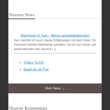
Neusten News
Watchever im Test – Meine Langzeiterfahrungen
Nun möchte ich euch meine Erfahrungen mit dem Video On
Demand Anbieter Watchever schildern. Da ich nun schon seit
sechs Monaten den Service [...]
3 Days To Kill
Death Do Us Part
Mehr News →
Neueste Kommentare