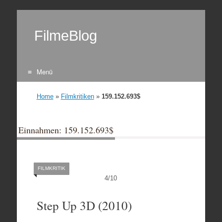
FilmeBlog
Menü
Zum Inhalt springen
Home
»
Filmkritiken
»
159.152.693$
Einnahmen: 159.152.693$
FILMKRITIK
4
/
10
Step Up 3D (2010)