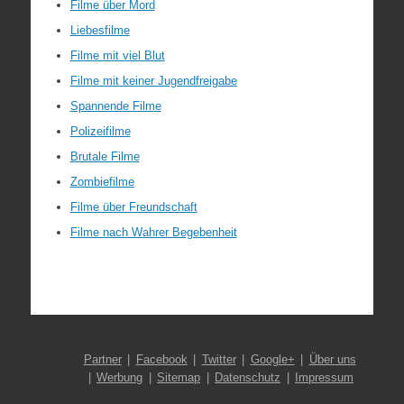
Filme über Mord
Liebesfilme
Filme mit viel Blut
Filme mit keiner Jugendfreigabe
Spannende Filme
Polizeifilme
Brutale Filme
Zombiefilme
Filme über Freundschaft
Filme nach Wahrer Begebenheit
Partner
Facebook
Twitter
Google+
Über uns
Werbung
Sitemap
Datenschutz
Impressum