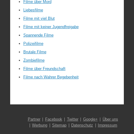
Filme über Mord
Liebesfilme
Filme mit viel Blut
Filme mit keiner Jugendfreigabe
Spannende Filme
Polizeifilme
Brutale Filme
Zombiefilme
Filme über Freundschaft
Filme nach Wahrer Begebenheit
Partner
Facebook
Twitter
Google+
Über uns
Werbung
Sitemap
Datenschutz
Impressum