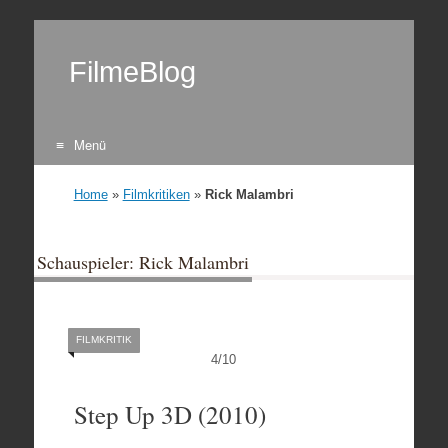
FilmeBlog
Menü
Zum Inhalt springen
Home
»
Filmkritiken
»
Rick Malambri
Schauspieler: Rick Malambri
FILMKRITIK
4
/
10
Step Up 3D (2010)