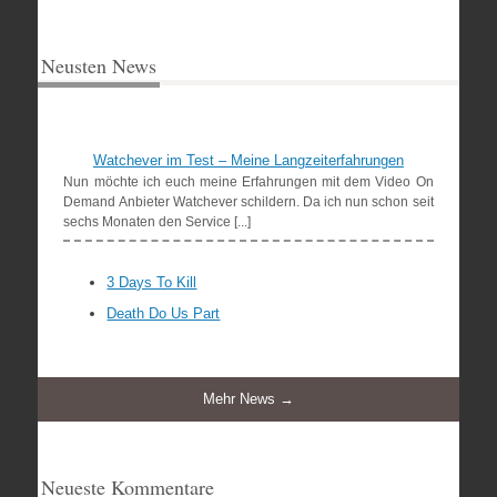
Neusten News
Watchever im Test – Meine Langzeiterfahrungen
Nun möchte ich euch meine Erfahrungen mit dem Video On
Demand Anbieter Watchever schildern. Da ich nun schon seit
sechs Monaten den Service [...]
3 Days To Kill
Death Do Us Part
Mehr News →
Neueste Kommentare