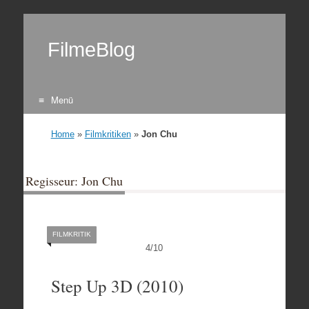
FilmeBlog
Menü
Zum Inhalt springen
Home
»
Filmkritiken
»
Jon Chu
Regisseur: Jon Chu
FILMKRITIK
4
/
10
Step Up 3D (2010)