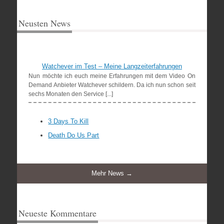
Neusten News
Watchever im Test – Meine Langzeiterfahrungen
Nun möchte ich euch meine Erfahrungen mit dem Video On
Demand Anbieter Watchever schildern. Da ich nun schon seit
sechs Monaten den Service [...]
3 Days To Kill
Death Do Us Part
Mehr News →
Neueste Kommentare