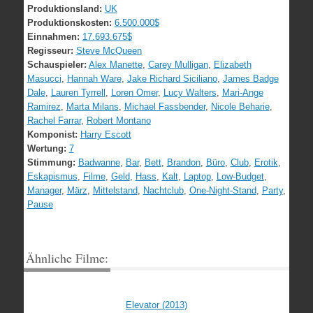
Produktionsland:
UK
Produktionskosten:
6.500.000$
Einnahmen:
17.693.675$
Regisseur:
Steve McQueen
Schauspieler:
Alex Manette
,
Carey Mulligan
,
Elizabeth
Masucci
,
Hannah Ware
,
Jake Richard Siciliano
,
James Badge
Dale
,
Lauren Tyrrell
,
Loren Omer
,
Lucy Walters
,
Mari-Ange
Ramirez
,
Marta Milans
,
Michael Fassbender
,
Nicole Beharie
,
Rachel Farrar
,
Robert Montano
Komponist:
Harry Escott
Wertung:
7
Stimmung:
Badwanne
,
Bar
,
Bett
,
Brandon
,
Büro
,
Club
,
Erotik
,
Eskapismus
,
Filme
,
Geld
,
Hass
,
Kalt
,
Laptop
,
Low-Budget
,
Manager
,
März
,
Mittelstand
,
Nachtclub
,
One-Night-Stand
,
Party
,
Pause
Ähnliche Filme:
Elevator (2013)