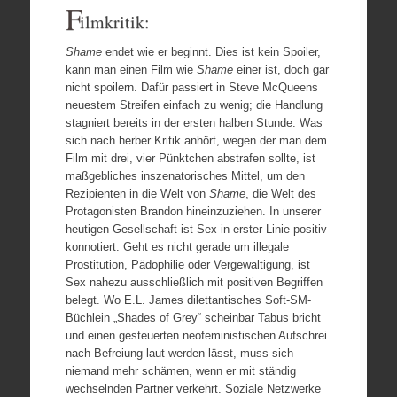
F
ilmkritik:
Shame
endet wie er beginnt. Dies ist kein Spoiler,
kann man einen Film wie
Shame
einer ist, doch gar
nicht spoilern. Dafür passiert in Steve McQueens
neuestem Streifen einfach zu wenig; die Handlung
stagniert bereits in der ersten halben Stunde. Was
sich nach herber Kritik anhört, wegen der man dem
Film mit drei, vier Pünktchen abstrafen sollte, ist
maßgebliches inszenatorisches Mittel, um den
Rezipienten in die Welt von
Shame
, die Welt des
Protagonisten Brandon hineinzuziehen. In unserer
heutigen Gesellschaft ist Sex in erster Linie positiv
konnotiert. Geht es nicht gerade um illegale
Prostitution, Pädophilie oder Vergewaltigung, ist
Sex nahezu ausschließlich mit positiven Begriffen
belegt. Wo E.L. James dilettantisches Soft-SM-
Büchlein „Shades of Grey“ scheinbar Tabus bricht
und einen gesteuerten neofeministischen Aufschrei
nach Befreiung laut werden lässt, muss sich
niemand mehr schämen, wenn er mit ständig
wechselnden Partner verkehrt. Soziale Netzwerke