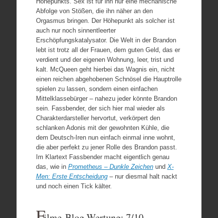
Höhepunkts. Sex ist für ihn nur eine mechanische
Abfolge von Stößen, die ihn näher an den
Orgasmus bringen. Der Höhepunkt als solcher ist
auch nur noch sinnentleerter
Erschöpfungskatalysator. Die Welt in der Brandon
lebt ist trotz all der Frauen, dem guten Geld, das er
verdient und der eigenen Wohnung, leer, trist und
kalt. McQueen geht hierbei das Wagnis ein, nicht
einen reichen abgehobenen Schnösel die Hauptrolle
spielen zu lassen, sondern einen einfachen
Mittelklassebürger – nahezu jeder könnte Brandon
sein. Fassbender, der sich hier mal wieder als
Charakterdarsteller hervortut, verkörpert den
schlanken Adonis mit der gewohnten Kühle, die
dem Deutsch-Iren nun einfach einmal inne wohnt,
die aber perfekt zu jener Rolle des Brandon passt.
Im Klartext Fassbender macht eigentlich genau
das, wie in
Prometheus – Dunkle Zeichen
und
X-
Men: Erste Entscheidung
– nur diesmal halt nackt
und noch einen Tick kälter.
F
ilme-Blog Wertung: 7/10