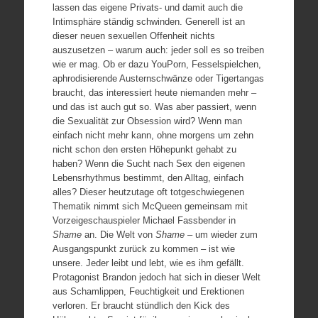
lassen das eigene Privats- und damit auch die
Intimsphäre ständig schwinden. Generell ist an
dieser neuen sexuellen Offenheit nichts
auszusetzen – warum auch: jeder soll es so treiben
wie er mag. Ob er dazu YouPorn, Fesselspielchen,
aphrodisierende Austernschwänze oder Tigertangas
braucht, das interessiert heute niemanden mehr –
und das ist auch gut so. Was aber passiert, wenn
die Sexualität zur Obsession wird? Wenn man
einfach nicht mehr kann, ohne morgens um zehn
nicht schon den ersten Höhepunkt gehabt zu
haben? Wenn die Sucht nach Sex den eigenen
Lebensrhythmus bestimmt, den Alltag, einfach
alles? Dieser heutzutage oft totgeschwiegenen
Thematik nimmt sich McQueen gemeinsam mit
Vorzeigeschauspieler Michael Fassbender in
Shame
an. Die Welt von
Shame
– um wieder zum
Ausgangspunkt zurück zu kommen – ist wie
unsere. Jeder leibt und lebt, wie es ihm gefällt.
Protagonist Brandon jedoch hat sich in dieser Welt
aus Schamlippen, Feuchtigkeit und Erektionen
verloren. Er braucht stündlich den Kick des