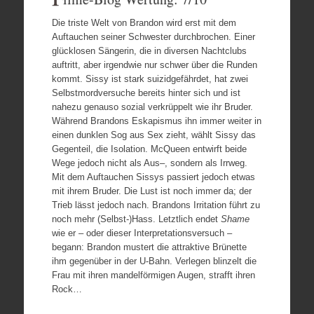
Die triste Welt von Brandon wird erst mit dem
Auftauchen seiner Schwester durchbrochen. Einer
glücklosen Sängerin, die in diversen Nachtclubs
auftritt, aber irgendwie nur schwer über die Runden
kommt. Sissy ist stark suizidgefährdet, hat zwei
Selbstmordversuche bereits hinter sich und ist
nahezu genauso sozial verkrüppelt wie ihr Bruder.
Während Brandons Eskapismus ihn immer weiter in
einen dunklen Sog aus Sex zieht, wählt Sissy das
Gegenteil, die Isolation. McQueen entwirft beide
Wege jedoch nicht als Aus–, sondern als Irrweg.
Mit dem Auftauchen Sissys passiert jedoch etwas
mit ihrem Bruder. Die Lust ist noch immer da; der
Trieb lässt jedoch nach. Brandons Irritation führt zu
noch mehr (Selbst-)Hass. Letztlich endet
Shame
wie er – oder dieser Interpretationsversuch –
begann: Brandon mustert die attraktive Brünette
ihm gegenüber in der U-Bahn. Verlegen blinzelt die
Frau mit ihren mandelförmigen Augen, strafft ihren
Rock…