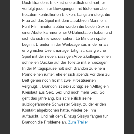
Doch Brandons Blick ist unerbittlich und hart; er
verfolgt jede ihrer Bewegungen mit lüsternen aber
trotzdem kontrollierten Blicken. Langsam steigt die
Frau auf das Spiel mit dem attraktiven Mann ein.
Fünf Filmminuten später werden die beiden Sex in
einer Abstellkammer einer U-Bahnstation haben und
sich danach nie wieder sehen. 15 Minuten später
beginnt Brandon in der Werbeagentur, in der er als
erfolgreicher Eventmanager tätig ist, das gleiche
Spiel mit der neuen, rassigen Arbeitskollegin; einen
schnellen Quickie auf der Toilette mit einbezogen.
In der Mittagspause holt sich Brandon zu einem
Porno einen runter, ehe er sich abends vor dem zu
Bett gehen noch fix mit zwei Prostituierten
vergnügt… Brandon ist sexsüchtig; sein Alltag ein
Kreislauf aus Sex, Sex und noch mehr Sex. So
geht das jahrelang, bis schließlich seine
suizidgefährdete Schwester Sissy, zu der er den
Kontakt abgebrochen hatte, wieder bei ihm
auftaucht. Und mit dem Einzug Sissys fangen für
Brandon die Probleme an.
Zum Trailer