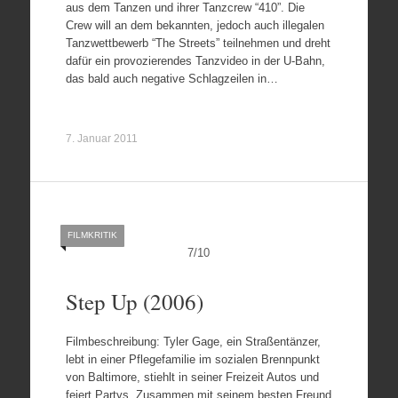
aus dem Tanzen und ihrer Tanzcrew “410”. Die
Crew will an dem bekannten, jedoch auch illegalen
Tanzwettbewerb “The Streets” teilnehmen und dreht
dafür ein provozierendes Tanzvideo in der U-Bahn,
das bald auch negative Schlagzeilen in…
7. Januar 2011
FILMKRITIK
7
/
10
Step Up (2006)
Filmbeschreibung: Tyler Gage, ein Straßentänzer,
lebt in einer Pflegefamilie im sozialen Brennpunkt
von Baltimore, stiehlt in seiner Freizeit Autos und
feiert Partys. Zusammen mit seinem besten Freund