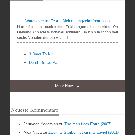
Watchever im Test – Meine Langzeiterfahrungen
Nun möchte ich euch meine Erfahrungen mit dem Video On
Demand Anbieter Watchever schildern. Da ich nun schon seit
sechs Monaten den Service [...]
3 Days To Kill
Death Do Us Part
Mehr News →
Neueste Kommentare
Jeruyaan Yogarajah
zu
The Man from Earth (2007)
Alex Nava
zu
Zweimal Sterben ist einmal zuviel (2011)