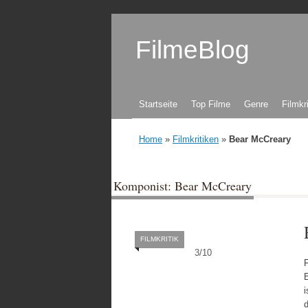
FilmeBlog
Zum Inhalt springen
Startseite
Top Filme
Genre
Filmkr
Home
»
Filmkritiken
»
Bear McCreary
Komponist: Bear McCreary
FILMKRITIK
3
/
10
F
E