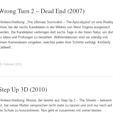
Wrong Turn 2 – Dead End (2007)
ilmbeschreibung: „The Ultimate Survivalist – The Apocalypse“ ist eine Reality
how, bei der sechs Kandidaten in der Wildnis von West Virginia ausgesetzt
erden. Die Kandidaten verbringen dort sechs Tage in der freien Natur, um dor
zu leben und Prüfungen zu bestehen. Währenddessen sind sie ständig von
einem Kamerateam umgeben, welches jeden ihrer Schritte verfolgt. Kimberly
Caldwell…
9. Februar 2011
Step Up 3D (2010)
Filmbeschreibung: Moose, der bereits aus Step Up 2 – The Streets – bekannt
st, hat seiner Mutter versprochen nicht mehr zu tanzen und sich nur noch auf
die Schule zu konzentrieren. Nun geht er zusammen mit seiner besten