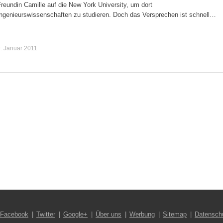
reundin Camille auf die New York University, um dort
Ingenieurswissenschaften zu studieren. Doch das Versprechen ist schnell…
. Januar 2011
Facebook
Twitter
Google+
Über uns
Werbung
Sitemap
Datensch