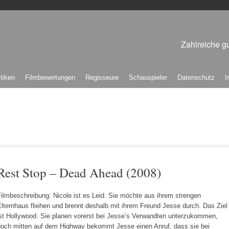
Zahlreiche gu
itiken
Filmbewertungen
Regisseure
Schauspieler
Datenschutz
I
Rest Stop – Dead Ahead (2008)
ilmbeschreibung: Nicole ist es Leid. Sie möchte aus ihrem strengen
lternhaus fliehen und brennt deshalb mit ihrem Freund Jesse durch. Das Ziel
ist Hollywood. Sie planen vorerst bei Jesse’s Verwandten unterzukommen,
doch mitten auf dem Highway bekommt Jesse einen Anruf, dass sie bei