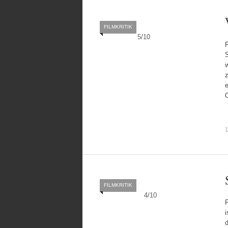
FILMKRITIK
5
/
10
F
S
w
1
FILMKRITIK
4
/
10
i