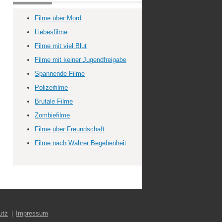
Filme über Mord
Liebesfilme
Filme mit viel Blut
Filme mit keiner Jugendfreigabe
Spannende Filme
Polizeifilme
Brutale Filme
Zombiefilme
Filme über Freundschaft
Filme nach Wahrer Begebenheit
utz
Impressum