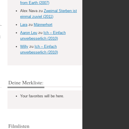
from Earth (2007)
Alex Nava
zu
Zweimal Sterben ist
einmal zuviel (2011)
Lara
zu
Männerhort
-
Aaron Leu
zu
Ich – Einfach
t
unverbesserlich (2010)
Willy
zu
Ich – Einfach
unverbesserlich (2010)
Deine Merkliste:
Your favorites will be here.
Filmlisten