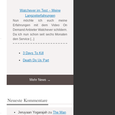
Watchever im Test – Meine
Langzeiterfahrungen
Nun möchte ich euch meine
Erfahrungen mit dem Video On
Demand Anbieter Watchever schildern.
Da ich nun schon seit sechs Monaten
den Service [...]
3 Days To Kill
Death Do Us Part
Mehr News →
Neueste Kommentare
Jeruyaan Yogarajah
zu
The Man