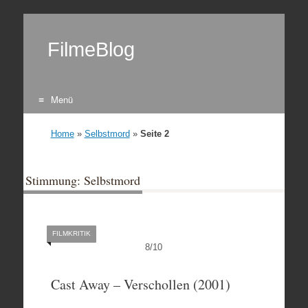
FilmeBlog
Menü
Zum Inhalt springen
Home
»
Selbstmord
»
Seite 2
Stimmung: Selbstmord
FILMKRITIK
8
/
10
Cast Away – Verschollen (2001)