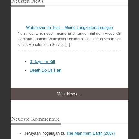
Neusten News
Watchever im Test – Meine Langzeiterfahrungen
Nun möchte ich euch meine Erfahrungen mit dem Video On
Demand Anbieter Watchever schildern. Da ich nun schon seit
sechs Monaten den Service [...]
3 Days To Kill
Death Do Us Part
Mehr News →
Neueste Kommentare
Jeruyaan Yogarajah
zu
The Man from Earth (2007)