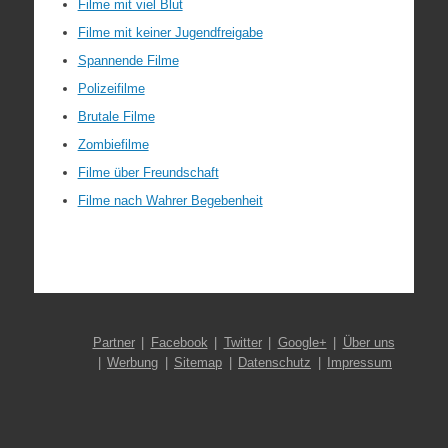
Filme mit viel Blut
Filme mit keiner Jugendfreigabe
Spannende Filme
Polizeifilme
Brutale Filme
Zombiefilme
Filme über Freundschaft
Filme nach Wahrer Begebenheit
Partner
Facebook
Twitter
Google+
Über uns
Werbung
Sitemap
Datenschutz
Impressum