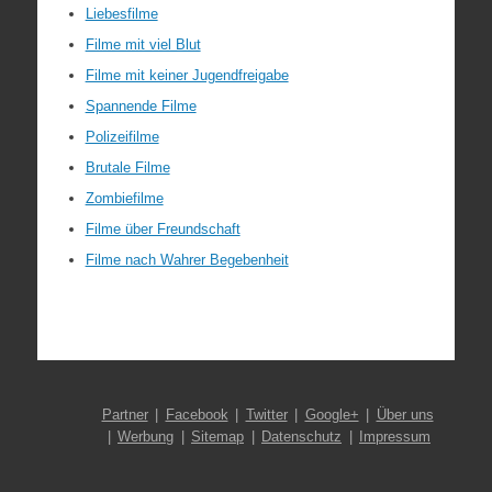
Liebesfilme
Filme mit viel Blut
Filme mit keiner Jugendfreigabe
Spannende Filme
Polizeifilme
Brutale Filme
Zombiefilme
Filme über Freundschaft
Filme nach Wahrer Begebenheit
Partner
Facebook
Twitter
Google+
Über uns
Werbung
Sitemap
Datenschutz
Impressum