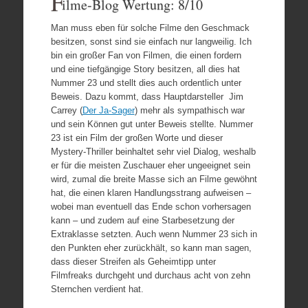
F
ilme-Blog Wertung: 8/10
Man muss eben für solche Filme den Geschmack
besitzen, sonst sind sie einfach nur langweilig. Ich
bin ein großer Fan von Filmen, die einen fordern
und eine tiefgängige Story besitzen, all dies hat
Nummer 23 und stellt dies auch ordentlich unter
Beweis. Dazu kommt, dass Hauptdarsteller Jim
Carrey (
Der Ja-Sager
) mehr als sympathisch war
und sein Können gut unter Beweis stellte. Nummer
23 ist ein Film der großen Worte und dieser
Mystery-Thriller beinhaltet sehr viel Dialog, weshalb
er für die meisten Zuschauer eher ungeeignet sein
wird, zumal die breite Masse sich an Filme gewöhnt
hat, die einen klaren Handlungsstrang aufweisen –
wobei man eventuell das Ende schon vorhersagen
kann – und zudem auf eine Starbesetzung der
Extraklasse setzten. Auch wenn Nummer 23 sich in
den Punkten eher zurückhält, so kann man sagen,
dass dieser Streifen als Geheimtipp unter
Filmfreaks durchgeht und durchaus acht von zehn
Sternchen verdient hat.