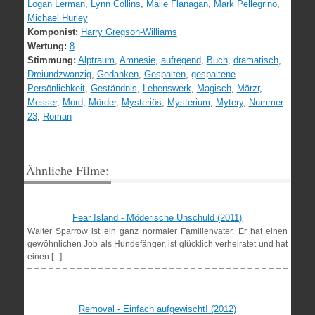
Logan Lerman
,
Lynn Collins
,
Maile Flanagan
,
Mark Pellegrino
,
Michael Hurley
Komponist:
Harry Gregson-Williams
Wertung:
8
Stimmung:
Alptraum
,
Amnesie
,
aufregend
,
Buch
,
dramatisch
,
Dreiundzwanzig
,
Gedanken
,
Gespalten
,
gespaltene
Persönlichkeit
,
Geständnis
,
Lebenswerk
,
Magisch
,
Märzr
,
Messer
,
Mord
,
Mörder
,
Mysteriös
,
Mysterium
,
Mytery
,
Nummer
23
,
Roman
Ähnliche Filme:
Fear Island - Möderische Unschuld (2011)
Walter Sparrow ist ein ganz normaler Familienvater. Er hat einen
gewöhnlichen Job als Hundefänger, ist glücklich verheiratet und hat
einen [...]
Removal - Einfach aufgewischt! (2012)