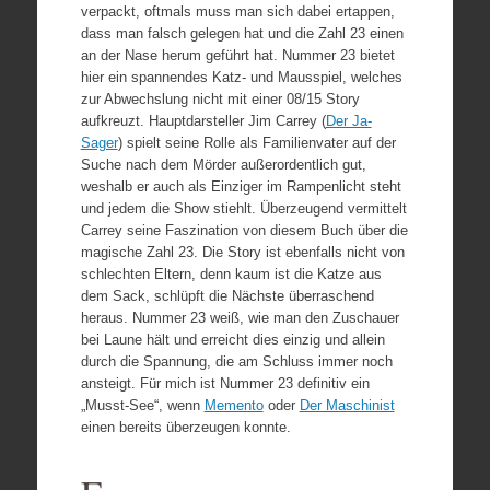
verpackt, oftmals muss man sich dabei ertappen,
dass man falsch gelegen hat und die Zahl 23 einen
an der Nase herum geführt hat. Nummer 23 bietet
hier ein spannendes Katz- und Mausspiel, welches
zur Abwechslung nicht mit einer 08/15 Story
aufkreuzt. Hauptdarsteller Jim Carrey (
Der Ja-
Sager
) spielt seine Rolle als Familienvater auf der
Suche nach dem Mörder außerordentlich gut,
weshalb er auch als Einziger im Rampenlicht steht
und jedem die Show stiehlt. Überzeugend vermittelt
Carrey seine Faszination von diesem Buch über die
magische Zahl 23. Die Story ist ebenfalls nicht von
schlechten Eltern, denn kaum ist die Katze aus
dem Sack, schlüpft die Nächste überraschend
heraus. Nummer 23 weiß, wie man den Zuschauer
bei Laune hält und erreicht dies einzig und allein
durch die Spannung, die am Schluss immer noch
ansteigt. Für mich ist Nummer 23 definitiv ein
„Musst-See“, wenn
Memento
oder
Der Maschinist
einen bereits überzeugen konnte.