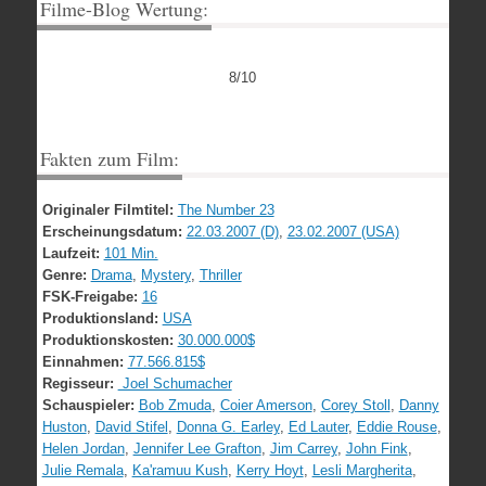
Filme-Blog Wertung:
8/10
Fakten zum Film:
Originaler Filmtitel:
The Number 23
Erscheinungsdatum:
22.03.2007 (D)
,
23.02.2007 (USA)
Laufzeit:
101 Min.
Genre:
Drama
,
Mystery
,
Thriller
FSK-Freigabe:
16
Produktionsland:
USA
Produktionskosten:
30.000.000$
Einnahmen:
77.566.815$
Regisseur:
Joel Schumacher
Schauspieler:
Bob Zmuda
,
Coier Amerson
,
Corey Stoll
,
Danny
Huston
,
David Stifel
,
Donna G. Earley
,
Ed Lauter
,
Eddie Rouse
,
Helen Jordan
,
Jennifer Lee Grafton
,
Jim Carrey
,
John Fink
,
Julie Remala
,
Ka'ramuu Kush
,
Kerry Hoyt
,
Lesli Margherita
,