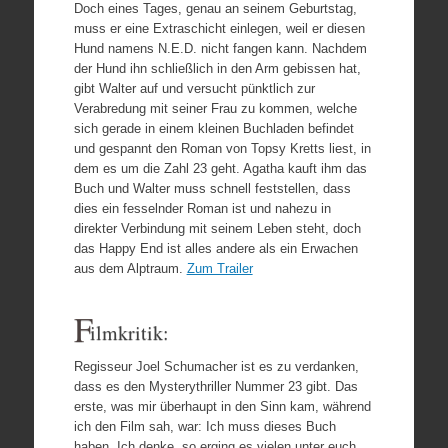
Doch eines Tages, genau an seinem Geburtstag,
muss er eine Extraschicht einlegen, weil er diesen
Hund namens N.E.D. nicht fangen kann. Nachdem
der Hund ihn schließlich in den Arm gebissen hat,
gibt Walter auf und versucht pünktlich zur
Verabredung mit seiner Frau zu kommen, welche
sich gerade in einem kleinen Buchladen befindet
und gespannt den Roman von Topsy Kretts liest, in
dem es um die Zahl 23 geht. Agatha kauft ihm das
Buch und Walter muss schnell feststellen, dass
dies ein fesselnder Roman ist und nahezu in
direkter Verbindung mit seinem Leben steht, doch
das Happy End ist alles andere als ein Erwachen
aus dem Alptraum.
Zum Trailer
F
ilmkritik:
Regisseur Joel Schumacher ist es zu verdanken,
dass es den Mysterythriller Nummer 23 gibt. Das
erste, was mir überhaupt in den Sinn kam, während
ich den Film sah, war: Ich muss dieses Buch
haben. Ich denke, so erging es vielen unter euch,