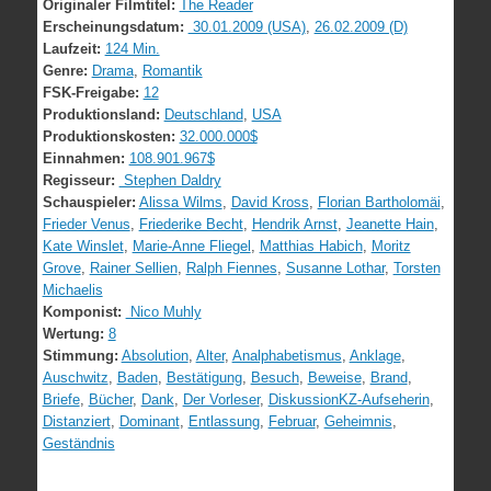
Originaler Filmtitel:
The Reader
Erscheinungsdatum:
30.01.2009 (USA)
,
26.02.2009 (D)
Laufzeit:
124 Min.
Genre:
Drama
,
Romantik
FSK-Freigabe:
12
Produktionsland:
Deutschland
,
USA
Produktionskosten:
32.000.000$
Einnahmen:
108.901.967$
Regisseur:
Stephen Daldry
Schauspieler:
Alissa Wilms
,
David Kross
,
Florian Bartholomäi
,
Frieder Venus
,
Friederike Becht
,
Hendrik Arnst
,
Jeanette Hain
,
Kate Winslet
,
Marie-Anne Fliegel
,
Matthias Habich
,
Moritz
Grove
,
Rainer Sellien
,
Ralph Fiennes
,
Susanne Lothar
,
Torsten
Michaelis
Komponist:
Nico Muhly
Wertung:
8
Stimmung:
Absolution
,
Alter
,
Analphabetismus
,
Anklage
,
Auschwitz
,
Baden
,
Bestätigung
,
Besuch
,
Beweise
,
Brand
,
Briefe
,
Bücher
,
Dank
,
Der Vorleser
,
DiskussionKZ-Aufseherin
,
Distanziert
,
Dominant
,
Entlassung
,
Februar
,
Geheimnis
,
Geständnis