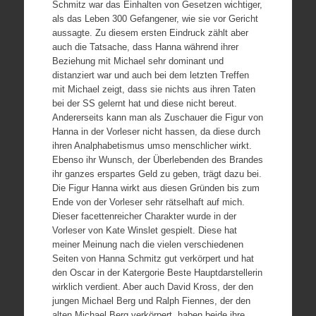
Schmitz war das Einhalten von Gesetzen wichtiger,
als das Leben 300 Gefangener, wie sie vor Gericht
aussagte. Zu diesem ersten Eindruck zählt aber
auch die Tatsache, dass Hanna während ihrer
Beziehung mit Michael sehr dominant und
distanziert war und auch bei dem letzten Treffen
mit Michael zeigt, dass sie nichts aus ihren Taten
bei der SS gelernt hat und diese nicht bereut.
Andererseits kann man als Zuschauer die Figur von
Hanna in der Vorleser nicht hassen, da diese durch
ihren Analphabetismus umso menschlicher wirkt.
Ebenso ihr Wunsch, der Überlebenden des Brandes
ihr ganzes erspartes Geld zu geben, trägt dazu bei.
Die Figur Hanna wirkt aus diesen Gründen bis zum
Ende von der Vorleser sehr rätselhaft auf mich.
Dieser facettenreicher Charakter wurde in der
Vorleser von Kate Winslet gespielt. Diese hat
meiner Meinung nach die vielen verschiedenen
Seiten von Hanna Schmitz gut verkörpert und hat
den Oscar in der Katergorie Beste Hauptdarstellerin
wirklich verdient. Aber auch David Kross, der den
jungen Michael Berg und Ralph Fiennes, der den
alten Michael Berg verkörpert, haben beide ihre