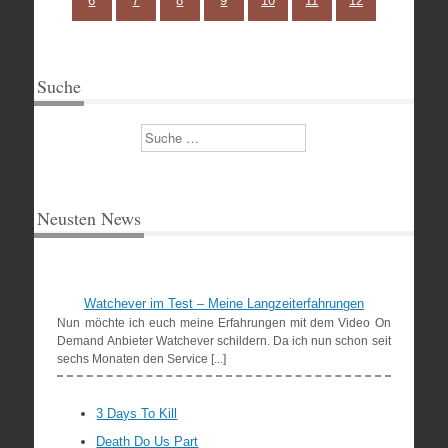
6
7
8
9
10
11
12
Suche
Suchen
Neusten News
Watchever im Test – Meine Langzeiterfahrungen
Nun möchte ich euch meine Erfahrungen mit dem Video On
Demand Anbieter Watchever schildern. Da ich nun schon seit
sechs Monaten den Service [...]
3 Days To Kill
Death Do Us Part