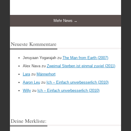
Mehr News →
Neueste Kommentare
Jeruyaan Yogarajah
zu
The Man from Earth (2007)
Alex Nava
zu
Zweimal Sterben ist einmal zuviel (2011)
Lara
zu
Männerhort
Aaron Leu
zu
Ich – Einfach unverbesserlich (2010)
Willy
zu
Ich – Einfach unverbesserlich (2010)
Deine Merkliste: