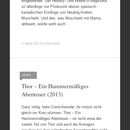
eingeblendet. Der Hellboy– und Hobbit-II-Regisseur
ist allerdings nur Produzent dieses spanisch-
kanadischen Erstlings von Neuling Andres
Muschietti. Und das, was Muschietti mit Mama
abfeuert, würde wohl auch…
4. April 2013
in
Kinostart
.
NEWS
Thor – Ein Hammermäßiges
Abenteuer (2013)
Ganz ruhig, liebe Comicfreunde; ihr müsst nicht
gleich ins Kino stürmen. Thor – Ein
Hammermäßiges Abenteuer – ist nicht etwa der
zweite Teil von Thor und auch die Avengers