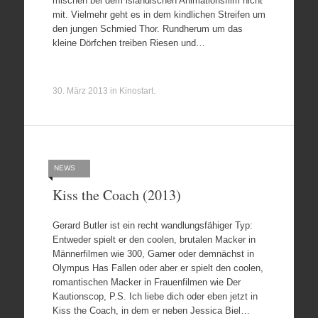
mischen bei dem isländischen Animationsfilm nicht
mit. Vielmehr geht es in dem kindlichen Streifen um
den jungen Schmied Thor. Rundherum um das
kleine Dörfchen treiben Riesen und…
30. März 2013
in
Kinostart
.
NEWS
Kiss the Coach (2013)
Gerard Butler ist ein recht wandlungsfähiger Typ:
Entweder spielt er den coolen, brutalen Macker in
Männerfilmen wie 300, Gamer oder demnächst in
Olympus Has Fallen oder aber er spielt den coolen,
romantischen Macker in Frauenfilmen wie Der
Kautionscop, P.S. Ich liebe dich oder eben jetzt in
Kiss the Coach, in dem er neben Jessica Biel…