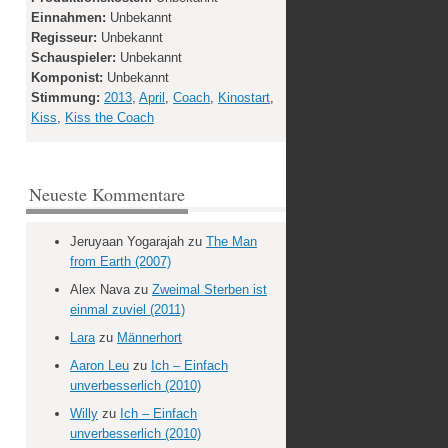
Einnahmen:
Unbekannt
Regisseur:
Unbekannt
Schauspieler:
Unbekannt
Komponist:
Unbekannt
Stimmung:
2013
,
April
,
Coach
,
Kinostart
,
Kiss
,
Kiss the Coach
Neueste Kommentare
Jeruyaan Yogarajah
zu
The Man
from Earth (2007)
Alex Nava
zu
Zweimal Sterben ist
einmal zuviel (2011)
Lara
zu
Männerhort
Aaron Leu
zu
Ich – Einfach
unverbesserlich (2010)
Willy
zu
Ich – Einfach
unverbesserlich (2010)