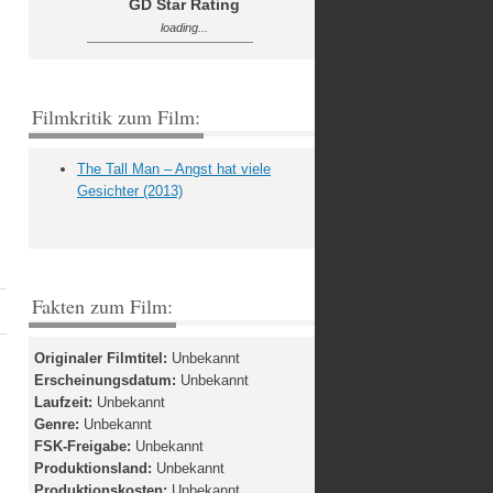
GD Star Rating
loading...
Filmkritik zum Film:
The Tall Man – Angst hat viele
Gesichter (2013)
Fakten zum Film:
Originaler Filmtitel:
Unbekannt
Erscheinungsdatum:
Unbekannt
Laufzeit:
Unbekannt
Genre:
Unbekannt
FSK-Freigabe:
Unbekannt
Produktionsland:
Unbekannt
Produktionskosten:
Unbekannt