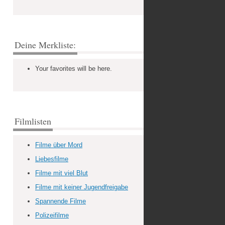
Deine Merkliste:
Your favorites will be here.
Filmlisten
Filme über Mord
Liebesfilme
Filme mit viel Blut
Filme mit keiner Jugendfreigabe
Spannende Filme
Polizeifilme