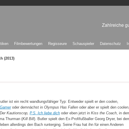
Zahlreiche gu
itiken
Filmbewertungen
Regisseure
Schauspieler
Datenschutz
I
h (2013)
utler ist ein recht wandlungsfähiger Typ: Entweder spielt er den coolen,
Gamer
oder demnächst in
Olympus Has Fallen
oder aber er spielt den coolen
Der Kautionscop,
P.S. Ich liebe dich
oder eben jetzt in
Kiss the Coach
, in de
Uma Thurman (
Kill Bill
). Butler spielt den Ex-Profifußballer Georg Dryer, bei de
tleben allerdings den Bach runterging. Seine Frau hat ihn für einen Anderen