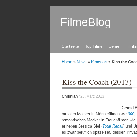
FilmeBlog
Zum Inhalt springen
Startseite
Top Filme
Genre
Filmkr
Home
»
News
»
Kinostart
»
Kiss the Coac
Kiss the Coach (2013)
Christian
/
28. März 2013
Gerard B
brutalen Macker in Männerfilmen wie
300
,
romantischen Macker in Frauenfilmen wie
er neben Jessica Biel (
Total Recall
) und 
es zwar beruflich spitze lief, dessen Priva