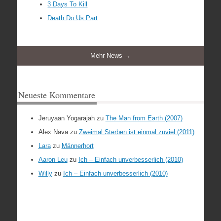
3 Days To Kill
Death Do Us Part
Mehr News →
Neueste Kommentare
Jeruyaan Yogarajah
zu
The Man from Earth (2007)
Alex Nava
zu
Zweimal Sterben ist einmal zuviel (2011)
Lara
zu
Männerhort
Aaron Leu
zu
Ich – Einfach unverbesserlich (2010)
Willy
zu
Ich – Einfach unverbesserlich (2010)