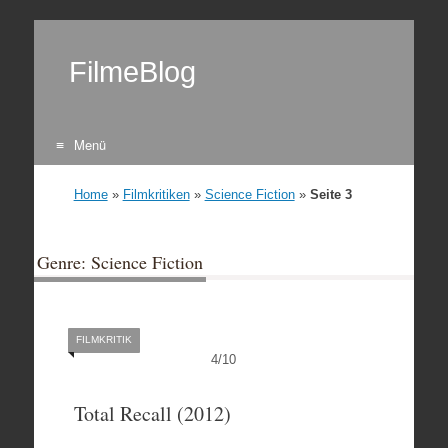
FilmeBlog
Menü
Zum Inhalt springen
Home
»
Filmkritiken
»
Science Fiction
»
Seite 3
Genre: Science Fiction
FILMKRITIK
4
/
10
Total Recall (2012)