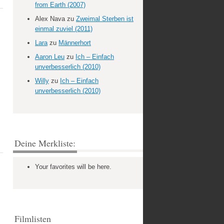
from Earth (2007)
Alex Nava
zu
Zweimal Sterben ist
einmal zuviel (2011)
Lara
zu
Männerhort
Aaron Leu
zu
Ich – Einfach
unverbesserlich (2010)
Willy
zu
Ich – Einfach
unverbesserlich (2010)
Deine Merkliste:
Your favorites will be here.
Filmlisten