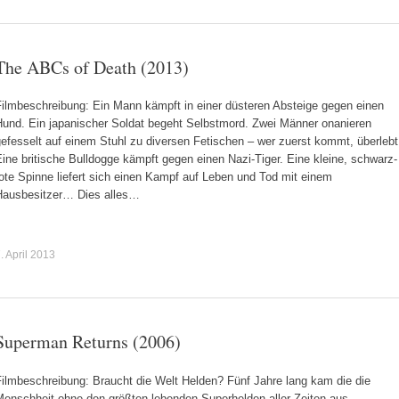
The ABCs of Death (2013)
Filmbeschreibung: Ein Mann kämpft in einer düsteren Absteige gegen einen
Hund. Ein japanischer Soldat begeht Selbstmord. Zwei Männer onanieren
efesselt auf einem Stuhl zu diversen Fetischen – wer zuerst kommt, überlebt
ine britische Bulldogge kämpft gegen einen Nazi-Tiger. Eine kleine, schwarz-
ote Spinne liefert sich einen Kampf auf Leben und Tod mit einem
Hausbesitzer… Dies alles…
. April 2013
Superman Returns (2006)
Filmbeschreibung: Braucht die Welt Helden? Fünf Jahre lang kam die die
Menschheit ohne den größten lebenden Superhelden aller Zeiten aus.