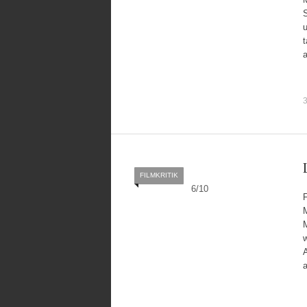
u
t
a
3
FILMKRITIK
6
/
10
F
M
A
a