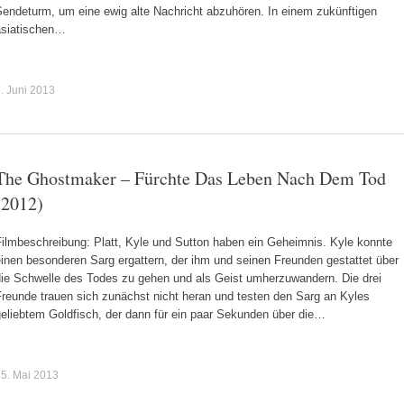
Sendeturm, um eine ewig alte Nachricht abzuhören. In einem zukünftigen
asiatischen…
. Juni 2013
The Ghostmaker – Fürchte Das Leben Nach Dem Tod
(2012)
Filmbeschreibung: Platt, Kyle und Sutton haben ein Geheimnis. Kyle konnte
inen besonderen Sarg ergattern, der ihm und seinen Freunden gestattet über
die Schwelle des Todes zu gehen und als Geist umherzuwandern. Die drei
Freunde trauen sich zunächst nicht heran und testen den Sarg an Kyles
geliebtem Goldfisch, der dann für ein paar Sekunden über die…
5. Mai 2013