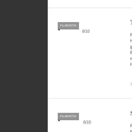
FILMKRITIK
8
/
10
g
E
r
7
FILMKRITIK
6
/
10