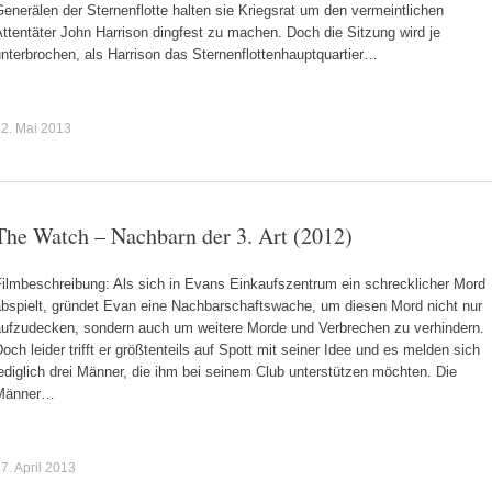
enerälen der Sternenflotte halten sie Kriegsrat um den vermeintlichen
ttentäter John Harrison dingfest zu machen. Doch die Sitzung wird je
nterbrochen, als Harrison das Sternenflottenhauptquartier…
2. Mai 2013
The Watch – Nachbarn der 3. Art (2012)
Filmbeschreibung: Als sich in Evans Einkaufszentrum ein schrecklicher Mord
abspielt, gründet Evan eine Nachbarschaftswache, um diesen Mord nicht nur
aufzudecken, sondern auch um weitere Morde und Verbrechen zu verhindern.
och leider trifft er größtenteils auf Spott mit seiner Idee und es melden sich
ediglich drei Männer, die ihm bei seinem Club unterstützen möchten. Die
Männer…
7. April 2013