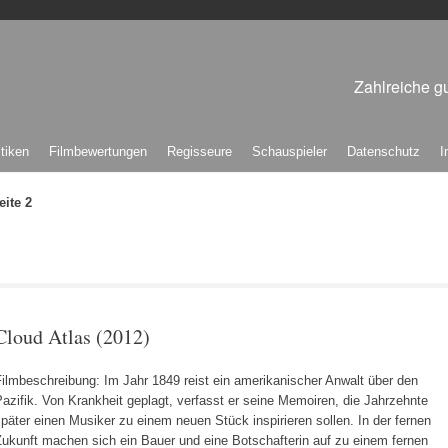
Zahlreiche gu
itiken
Filmbewertungen
Regisseure
Schauspieler
Datenschutz
I
eite 2
Cloud Atlas (2012)
ilmbeschreibung: Im Jahr 1849 reist ein amerikanischer Anwalt über den
azifik. Von Krankheit geplagt, verfasst er seine Memoiren, die Jahrzehnte
päter einen Musiker zu einem neuen Stück inspirieren sollen. In der fernen
Zukunft machen sich ein Bauer und eine Botschafterin auf zu einem fernen