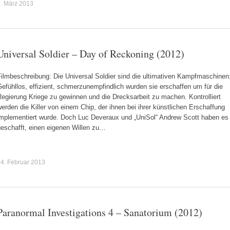
. März 2013
Universal Soldier – Day of Reckoning (2012)
ilmbeschreibung: Die Universal Soldier sind die ultimativen Kampfmaschinen
efühllos, effizient, schmerzunempfindlich wurden sie erschaffen um für die
egierung Kriege zu gewinnen und die Drecksarbeit zu machen. Kontrolliert
erden die Killer von einem Chip, der ihnen bei ihrer künstlichen Erschaffung
implementiert wurde. Doch Luc Deveraux und „UniSol“ Andrew Scott haben es
geschafft, einen eigenen Willen zu…
4. Februar 2013
Paranormal Investigations 4 – Sanatorium (2012)