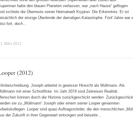
Superman hatte den blauen Planeten verlassen, war „nach Hause“ geflogen
nd sichtete die Überreste seiner Heimatwelt Krypton. Die Erkenntnis: Er ist
atsächlich der einzige Überlende der damaligen Katastrophe. Fünf Jahre war 
lso fort, doch…
1. März 2013
Looper (2012)
ilmbeschreibung: Joseph arbeitet in gewisser Hinsicht als Müllmann. Als
üllmann mit einer Schrotflinte. Im Jahr 2074 sind Zeitreisen Realität.
Menschen können durch die Historie zurückgeschickt werden. Zurückgeschick
werden sie zu „Müllmann“ Joseph oder einem seiner Looper genannten
rbeitskollegen. Looper sind quasi Auftragsmörder, die den menschlichen „Mül
us der Zukunft in ihrer Gegenwart entsorgen und beiseite…