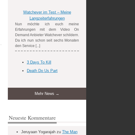
Watchever im Test – Meine
Langzeiterfahrungen
Nun möchte ich euch meine
Erfahrungen mit dem Video On
Demand Anbieter Watchever schildern.
Da ich nun schon seit sechs Monaten
den Service [...]
3 Days To Kill
Death Do Us Part
Mehr News →
Neueste Kommentare
Jeruyaan Yogarajah
zu
The Man