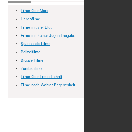
Filme über Mord
Liebesfilme
Filme mit viel Blut
Filme mit keiner Jugendfreigabe
Spannende Filme
Polizeifilme
Brutale Filme
Zombiefilme
Filme über Freundschaft
Filme nach Wahrer Begebenheit