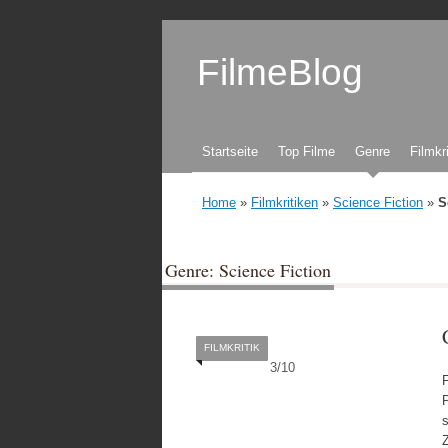
FilmeBlog
Zum Inhalt springen
Startseite
Top Filme
Genre
Filmkr
Home
»
Filmkritiken
»
Science Fiction
»
S
Genre: Science Fiction
FILMKRITIK
3
/
10
F
P
s