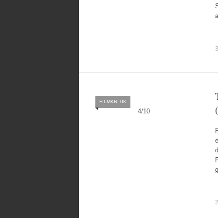
3
FILMKRITIK
4
/
10
e
2