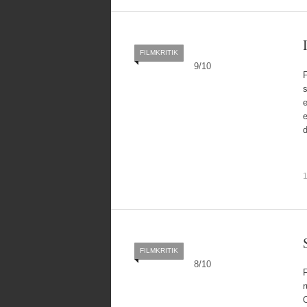
FILMKRITIK
9
/
10
F
s
e
e
1
FILMKRITIK
8
/
10
F
r