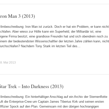
Iron Man 3 (2013)
ilmbeschreibung: Iron Man ist zurück. Doch er hat ein Problem, er kann nicht
chlafen. Aber wieso zur Hölle kann ein Superheld, der Milliardär ist, eine
igene Firma besitzt, eine grandiose Freundin hat und sich obendrein noch zu
inem der bedeutendsten Wissenschaftler der letzten Jahre zählen kann, nicht
durchschlafen? Nachdem Tony Stark im letzten Teil des…
8. Mai 2013
Star Trek – Into Darkness (2013)
ilmbeschreibung: Ein hinterhältiger Anschlag auf ein Archiv der Sternenflotte
uft die Enterprise-Crew um Captain James Tiberius Kirk und seinen ersten
Offizier Spock auf den Plan. Gemeinsam mit den übrigen hochrangigen