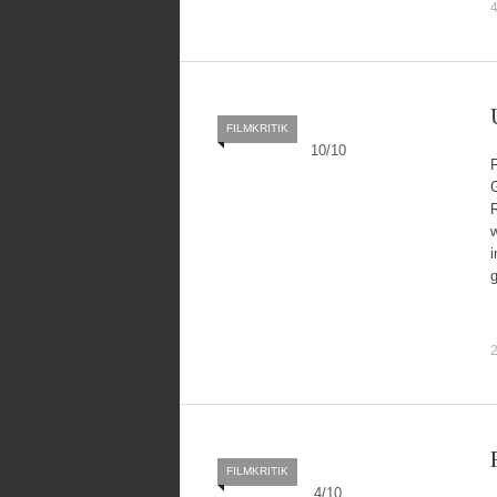
4
FILMKRITIK
10
/
10
F
G
R
w
2
FILMKRITIK
4
/
10