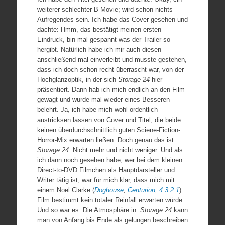
weiterer schlechter B-Movie; wird schon nichts
Aufregendes sein. Ich habe das Cover gesehen und
dachte: Hmm, das bestätigt meinen ersten
Eindruck, bin mal gespannt was der Trailer so
hergibt. Natürlich habe ich mir auch diesen
anschließend mal einverleibt und musste gestehen,
dass ich doch schon recht überrascht war, von der
Hochglanzoptik, in der sich
Storage 24
hier
präsentiert. Dann hab ich mich endlich an den Film
gewagt und wurde mal wieder eines Besseren
belehrt. Ja, ich habe mich wohl ordentlich
austricksen lassen von Cover und Titel, die beide
keinen überdurchschnittlich guten Sciene-Fiction-
Horror-Mix erwarten ließen. Doch genau das ist
Storage 24.
Nicht mehr und nicht weniger. Und als
ich dann noch gesehen habe, wer bei dem kleinen
Direct-to-DVD Filmchen als Hauptdarsteller und
Writer tätig ist, war für mich klar, dass mich mit
einem Noel Clarke (
Doghouse
,
Centurion
,
4.3.2.1
)
Film bestimmt kein totaler Reinfall erwarten würde.
Und so war es. Die Atmosphäre in
Storage 24
kann
man von Anfang bis Ende als gelungen beschreiben