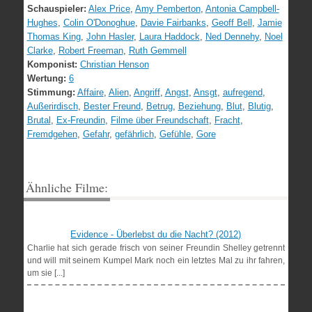
Schauspieler:
Alex Price
,
Amy Pemberton
,
Antonia Campbell-
Hughes
,
Colin O'Donoghue
,
Davie Fairbanks
,
Geoff Bell
,
Jamie
Thomas King
,
John Hasler
,
Laura Haddock
,
Ned Dennehy
,
Noel
Clarke
,
Robert Freeman
,
Ruth Gemmell
Komponist:
Christian Henson
Wertung:
6
Stimmung:
Affaire
,
Alien
,
Angriff
,
Angst
,
Ansgt
,
aufregend
,
Außerirdisch
,
Bester Freund
,
Betrug
,
Beziehung
,
Blut
,
Blutig
,
Brutal
,
Ex-Freundin
,
Filme über Freundschaft
,
Fracht
,
Fremdgehen
,
Gefahr
,
gefährlich
,
Gefühle
,
Gore
Ähnliche Filme:
Evidence - Überlebst du die Nacht? (2012)
Charlie hat sich gerade frisch von seiner Freundin Shelley getrennt
und will mit seinem Kumpel Mark noch ein letztes Mal zu ihr fahren,
um sie [...]