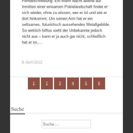
Filmbeschreibung: Ein Mann wacht alleine auf.
Inmitten einer einsamen Prärielandschaft findet er
sich wieder, ohne zu wissen, wer er ist und wie er
dort hinkommt. Um seinen Arm hat er ein
seltsames, futuristisch aussehendes Metallgebilde.
So wirklich hilflos sieht der Unbekannte jedoch
nicht aus – kann er ja auch gar nicht, schließlich
hat er im‚…
8. April 2012
1
2
3
4
5
6
Suche
Suchen