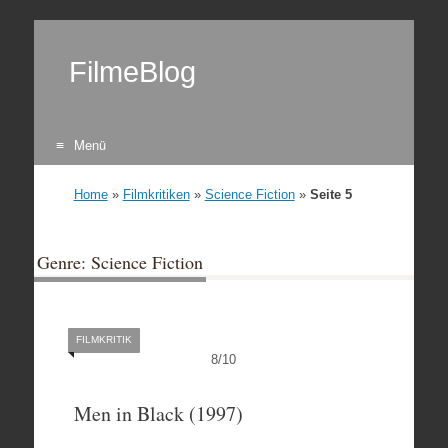
FilmeBlog
Menü
Zum Inhalt springen
Home
»
Filmkritiken
»
Science Fiction
»
Seite 5
Genre: Science Fiction
FILMKRITIK
8
/
10
Men in Black (1997)