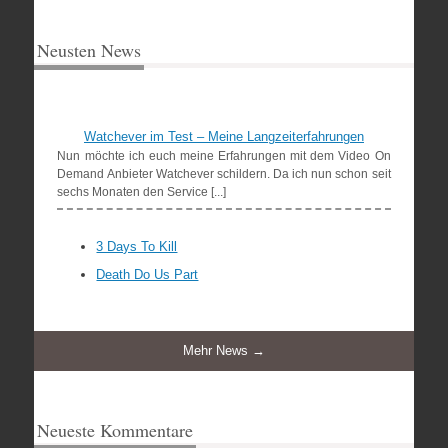
Neusten News
Watchever im Test – Meine Langzeiterfahrungen
Nun möchte ich euch meine Erfahrungen mit dem Video On
Demand Anbieter Watchever schildern. Da ich nun schon seit
sechs Monaten den Service [...]
3 Days To Kill
Death Do Us Part
Mehr News →
Neueste Kommentare