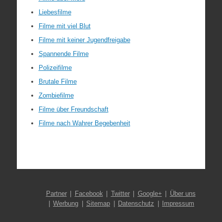
Liebesfilme
Filme mit viel Blut
Filme mit keiner Jugendfreigabe
Spannende Filme
Polizeifilme
Brutale Filme
Zombiefilme
Filme über Freundschaft
Filme nach Wahrer Begebenheit
Partner
Facebook
Twitter
Google+
Über uns
Werbung
Sitemap
Datenschutz
Impressum