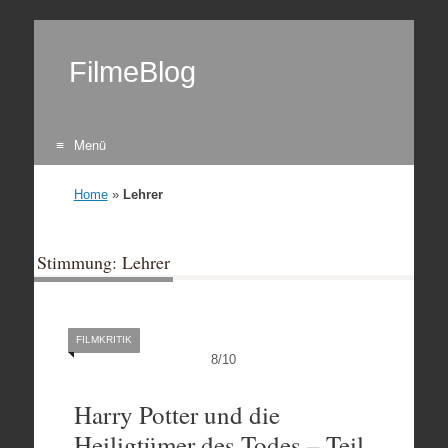
FilmeBlog
Menü
Zum Inhalt springen
Home
»
Lehrer
Stimmung: Lehrer
FILMKRITIK
8
/
10
Harry Potter und die
Heiligtümer des Todes – Teil