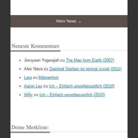
Mehr News →
Neueste Kommentare
Jeruyaan Yogarajah
zu
The Man from Earth (2007)
Alex Nava
zu
Zweimal Sterben ist einmal zuviel (2011)
Lara
zu
Männerhort
Aaron Leu
zu
Ich – Einfach unverbesserlich (2010)
Willy
zu
Ich – Einfach unverbesserlich (2010)
Deine Merkliste: