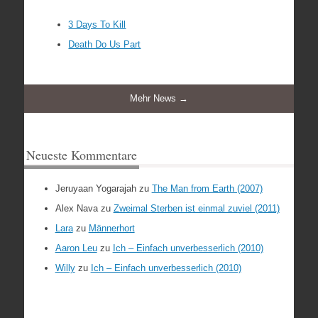
3 Days To Kill
Death Do Us Part
Mehr News →
Neueste Kommentare
Jeruyaan Yogarajah
zu
The Man from Earth (2007)
Alex Nava
zu
Zweimal Sterben ist einmal zuviel (2011)
Lara
zu
Männerhort
Aaron Leu
zu
Ich – Einfach unverbesserlich (2010)
Willy
zu
Ich – Einfach unverbesserlich (2010)