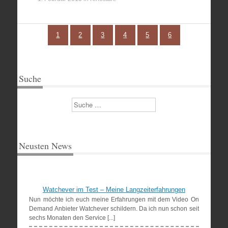
1
2
3
4
5
6
Suche
Suchen
Neusten News
Watchever im Test – Meine Langzeiterfahrungen
Nun möchte ich euch meine Erfahrungen mit dem Video On
Demand Anbieter Watchever schildern. Da ich nun schon seit
sechs Monaten den Service [...]