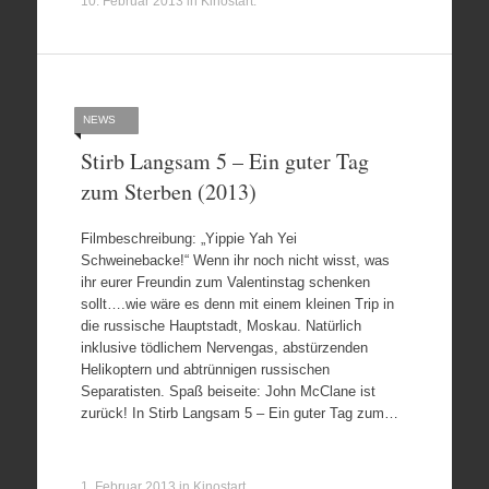
10. Februar 2013
in
Kinostart
.
NEWS
Stirb Langsam 5 – Ein guter Tag
zum Sterben (2013)
Filmbeschreibung: „Yippie Yah Yei
Schweinebacke!“ Wenn ihr noch nicht wisst, was
ihr eurer Freundin zum Valentinstag schenken
sollt….wie wäre es denn mit einem kleinen Trip in
die russische Hauptstadt, Moskau. Natürlich
inklusive tödlichem Nervengas, abstürzenden
Helikoptern und abtrünnigen russischen
Separatisten. Spaß beiseite: John McClane ist
zurück! In Stirb Langsam 5 – Ein guter Tag zum…
1. Februar 2013
in
Kinostart
.