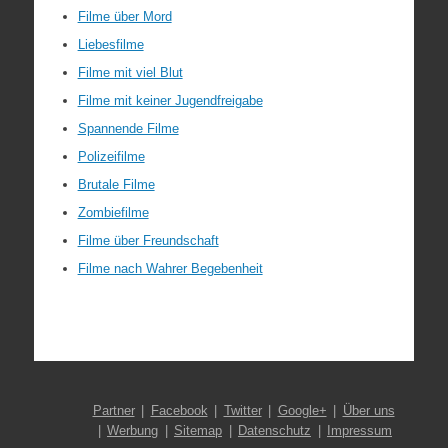
Filme über Mord
Liebesfilme
Filme mit viel Blut
Filme mit keiner Jugendfreigabe
Spannende Filme
Polizeifilme
Brutale Filme
Zombiefilme
Filme über Freundschaft
Filme nach Wahrer Begebenheit
Partner
Facebook
Twitter
Google+
Über uns
Werbung
Sitemap
Datenschutz
Impressum