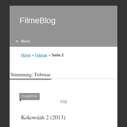
FilmeBlog
Menü
Zum Inhalt springen
Home
»
Februar
»
Seite 2
Stimmung: Februar
FILMKRITIK
7
/
10
Kokowääh 2 (2013)