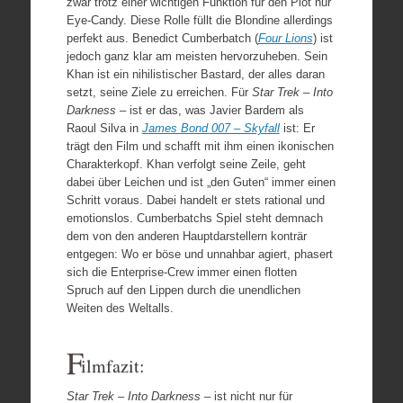
zwar trotz einer wichtigen Funktion für den Plot nur
Eye-Candy. Diese Rolle füllt die Blondine allerdings
perfekt aus. Benedict Cumberbatch (
Four Lions
) ist
jedoch ganz klar am meisten hervorzuheben. Sein
Khan ist ein nihilistischer Bastard, der alles daran
setzt, seine Ziele zu erreichen. Für
Star Trek – Into
Darkness
– ist er das, was Javier Bardem als
Raoul Silva in
James Bond 007 – Skyfall
ist: Er
trägt den Film und schafft mit ihm einen ikonischen
Charakterkopf. Khan verfolgt seine Zeile, geht
dabei über Leichen und ist „den Guten“ immer einen
Schritt voraus. Dabei handelt er stets rational und
emotionslos. Cumberbatchs Spiel steht demnach
dem von den anderen Hauptdarstellern konträr
entgegen: Wo er böse und unnahbar agiert, phasert
sich die Enterprise-Crew immer einen flotten
Spruch auf den Lippen durch die unendlichen
Weiten des Weltalls.
F
ilmfazit:
Star Trek – Into Darkness
– ist nicht nur für