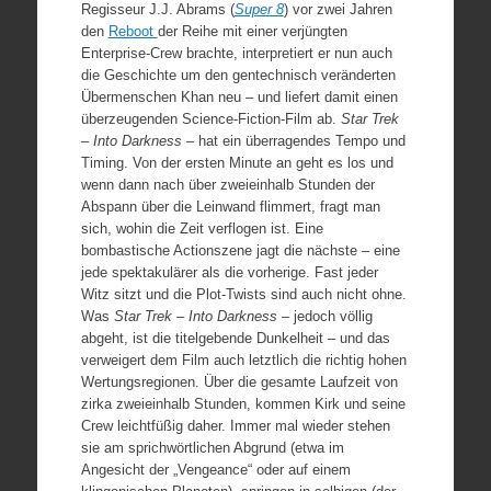
Regisseur J.J. Abrams (
Super 8
) vor zwei Jahren
den
Reboot
der Reihe mit einer verjüngten
Enterprise-Crew brachte, interpretiert er nun auch
die Geschichte um den gentechnisch veränderten
Übermenschen Khan neu – und liefert damit einen
überzeugenden Science-Fiction-Film ab.
Star Trek
– Into Darkness
– hat ein überragendes Tempo und
Timing. Von der ersten Minute an geht es los und
wenn dann nach über zweieinhalb Stunden der
Abspann über die Leinwand flimmert, fragt man
sich, wohin die Zeit verflogen ist. Eine
bombastische Actionszene jagt die nächste – eine
jede spektakulärer als die vorherige. Fast jeder
Witz sitzt und die Plot-Twists sind auch nicht ohne.
Was
Star Trek – Into Darkness
– jedoch völlig
abgeht, ist die titelgebende Dunkelheit – und das
verweigert dem Film auch letztlich die richtig hohen
Wertungsregionen. Über die gesamte Laufzeit von
zirka zweieinhalb Stunden, kommen Kirk und seine
Crew leichtfüßig daher. Immer mal wieder stehen
sie am sprichwörtlichen Abgrund (etwa im
Angesicht der „Vengeance“ oder auf einem