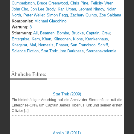
Cumberbatch
,
Bruce Greenwood
,
Chris Pine
,
Felicity Wren
,
John Cho
,
Jon Lee Brody
,
Karl Urban
,
Leonard Nimoy
,
Nolan
North
,
Peter Weller
,
Simon Pegg
,
Zachary Quinto
,
Zoe Saldana
Komponist:
Michael Giacchino
Wertung:
8
Stimmung:
All
,
Beamen
,
Bombe
,
Brücke
,
Captain
,
Crew
,
Enterprise
,
Kern
,
Khan
,
Klingonen
,
Klone
,
Krankenhaus
,
Kriegsrat
,
Mai
,
Nemesis
,
Phaser
,
San Francisco
,
Schiff
,
Science Fiction
,
Star Trek: Into Darkness
,
Sternenakademie
Ähnliche Filme:
Star Trek (2009)
Ein hinterhältiger Anschlag auf ein Archiv der Sternenflotte ruft die
Enterprise-Crew um Captain James Tiberius Kirk und seinen ersten
Offizier [...]
Apollo 18 (2011)