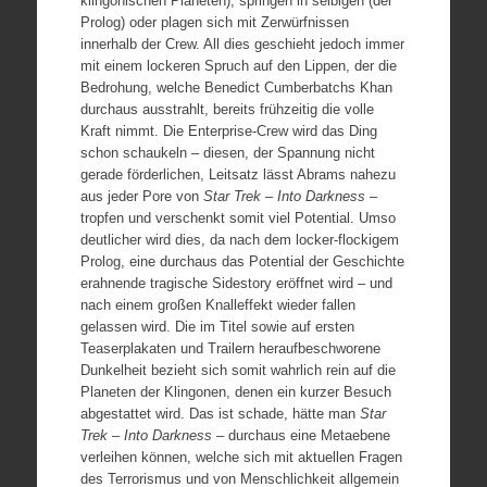
klingonischen Planeten), springen in selbigen (der
Prolog) oder plagen sich mit Zerwürfnissen
innerhalb der Crew. All dies geschieht jedoch immer
mit einem lockeren Spruch auf den Lippen, der die
Bedrohung, welche Benedict Cumberbatchs Khan
durchaus ausstrahlt, bereits frühzeitig die volle
Kraft nimmt. Die Enterprise-Crew wird das Ding
schon schaukeln – diesen, der Spannung nicht
gerade förderlichen, Leitsatz lässt Abrams nahezu
aus jeder Pore von
Star Trek – Into Darkness
–
tropfen und verschenkt somit viel Potential. Umso
deutlicher wird dies, da nach dem locker-flockigem
Prolog, eine durchaus das Potential der Geschichte
erahnende tragische Sidestory eröffnet wird – und
nach einem großen Knalleffekt wieder fallen
gelassen wird. Die im Titel sowie auf ersten
Teaserplakaten und Trailern heraufbeschworene
Dunkelheit bezieht sich somit wahrlich rein auf die
Planeten der Klingonen, denen ein kurzer Besuch
abgestattet wird. Das ist schade, hätte man
Star
Trek – Into Darkness
– durchaus eine Metaebene
verleihen können, welche sich mit aktuellen Fragen
des Terrorismus und von Menschlichkeit allgemein