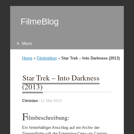
FilmeBlog
Menü
Zum Inhalt springen
Home
»
Filmkritiken
»
Star Trek – Into Darkness (2013)
Star Trek – Into Darkness
(2013)
Christian
/
12. Mai 2013
F
ilmbeschreibung:
Ein hinterhältiger Anschlag auf ein Archiv der
Sternenflotte ruft die Enterprise-Crew um Captain