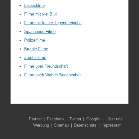
Liebesfilme
Filme mit viel Blut
Filme mit keiner Jugendfreigabe
Spannende Filme
Polizeifilme
Brutale Filme
Zombiefilme
Filme über Freundschaft
Filme nach Wahrer Begebenheit
Partner
Facebook
Twitter
Google+
Über uns
Werbung
Sitemap
Datenschutz
Impressum