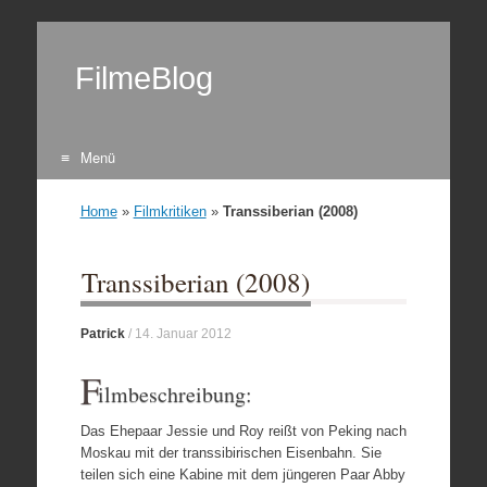
FilmeBlog
Menü
Zum Inhalt springen
Home
»
Filmkritiken
»
Transsiberian (2008)
Transsiberian (2008)
Patrick
/
14. Januar 2012
F
ilmbeschreibung:
Das Ehepaar Jessie und Roy reißt von Peking nach
Moskau mit der transsibirischen Eisenbahn. Sie
teilen sich eine Kabine mit dem jüngeren Paar Abby