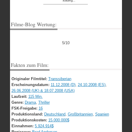
loading...
Filme-Blog Wertung:
5/10
Fakten zum Film:
Originaler Filmtitel:
Transsiberian
Erscheinungsdatum:
11.12.2008 (D)
,
24.10.2008 (ES)
,
26.06.2008 (UK) & 18.07.2008 (USA)
Laufzeit:
115 Min.
Genre:
Drama
,
Thriller
FSK-Freigabe:
16
Produktionsland:
Deutschland
,
Großbritannien
,
Spanien
Produktionskosten:
15.000.000$
Einnahmen:
5.924.914$
Regisseur:
Brad Anderson