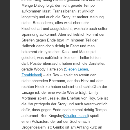
Menge Dialog folgt, der nicht gerade Tempo
aufkommen lässt. Transsiberian ist wirklich
langatmig und auch die Story ist meiner Meinung
nichts Besonderes, alles wirkt eher sehr
klischeehaft und ausgelutscht, weshalb auch selten
Spannung aufkommt. Aber schließlich kommt der
Streifen gegen Ende bzw. im hinteren Teil der
Halbzeit dann doch richtig in Fahrt und man
bekommt ein typisches Katz- und Mausspiel
geliefert, was natürlich in keinem Thriller fehlen
darf. Positiv überrascht haben mich die Darsteller,
gerade Woody Harrelson (
Sieben Leben
,
Zombieland
) – als Roy – spielt souverän den
nichtsahnenden Ehemann, der das Herz auf dem
rechten Fleck zu haben scheint und schließlich der
Einzige ist, der eine weiße Weste trägt. Emily
Mortimer spielt Jessie, die Ehefrau von Roy. Sie ist
die Hauptträgerin der Story und auch verantwortlich
dafür, dass gegen Ende noch einmal richtig Tempo
aufkommt. Ben Kingsley(
Shutter Island
) spielt
einen Polizisten, der auf der Suche nach
Drogendealern ist; Grinko ist am Anfang kurz an