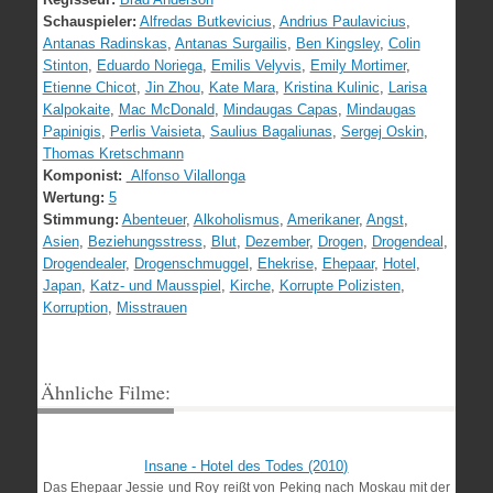
Schauspieler:
Alfredas Butkevicius
,
Andrius Paulavicius
,
Antanas Radinskas
,
Antanas Surgailis
,
Ben Kingsley
,
Colin
Stinton
,
Eduardo Noriega
,
Emilis Velyvis
,
Emily Mortimer
,
Etienne Chicot
,
Jin Zhou
,
Kate Mara
,
Kristina Kulinic
,
Larisa
Kalpokaite
,
Mac McDonald
,
Mindaugas Capas
,
Mindaugas
Papinigis
,
Perlis Vaisieta
,
Saulius Bagaliunas
,
Sergej Oskin
,
Thomas Kretschmann
Komponist:
Alfonso Vilallonga
Wertung:
5
Stimmung:
Abenteuer
,
Alkoholismus
,
Amerikaner
,
Angst
,
Asien
,
Beziehungsstress
,
Blut
,
Dezember
,
Drogen
,
Drogendeal
,
Drogendealer
,
Drogenschmuggel
,
Ehekrise
,
Ehepaar
,
Hotel
,
Japan
,
Katz- und Mausspiel
,
Kirche
,
Korrupte Polizisten
,
Korruption
,
Misstrauen
Ähnliche Filme:
Insane - Hotel des Todes (2010)
Das Ehepaar Jessie und Roy reißt von Peking nach Moskau mit der