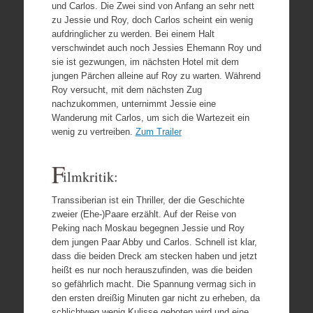
und Carlos. Die Zwei sind von Anfang an sehr nett
zu Jessie und Roy, doch Carlos scheint ein wenig
aufdringlicher zu werden. Bei einem Halt
verschwindet auch noch Jessies Ehemann Roy und
sie ist gezwungen, im nächsten Hotel mit dem
jungen Pärchen alleine auf Roy zu warten. Während
Roy versucht, mit dem nächsten Zug
nachzukommen, unternimmt Jessie eine
Wanderung mit Carlos, um sich die Wartezeit ein
wenig zu vertreiben.
Zum Trailer
F
ilmkritik:
Transsiberian ist ein Thriller, der die Geschichte
zweier (Ehe-)Paare erzählt. Auf der Reise von
Peking nach Moskau begegnen Jessie und Roy
dem jungen Paar Abby und Carlos. Schnell ist klar,
dass die beiden Dreck am stecken haben und jetzt
heißt es nur noch herauszufinden, was die beiden
so gefährlich macht. Die Spannung vermag sich in
den ersten dreißig Minuten gar nicht zu erheben, da
schlichtweg wenig Kulisse geboten wird und eine