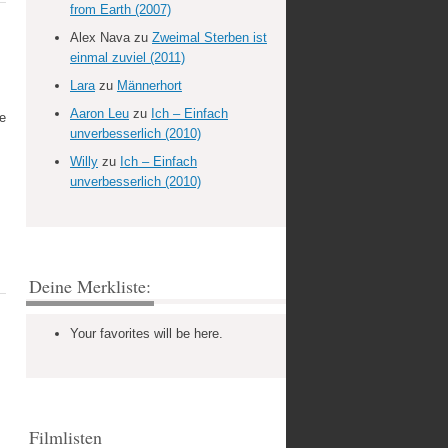
from Earth (2007)
Alex Nava
zu
Zweimal Sterben ist
einmal zuviel (2011)
Lara
zu
Männerhort
Aaron Leu
zu
Ich – Einfach
ie
unverbesserlich (2010)
Willy
zu
Ich – Einfach
unverbesserlich (2010)
Deine Merkliste:
Your favorites will be here.
Filmlisten