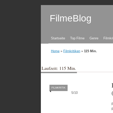
FilmeBlog
Zum Inhalt springen
Startseite
Top Filme
Genre
Filmkr
Home
»
Filmkritiken
»
115 Min.
Laufzeit: 115 Min.
FILMKRITIK
5
/
10
F
R