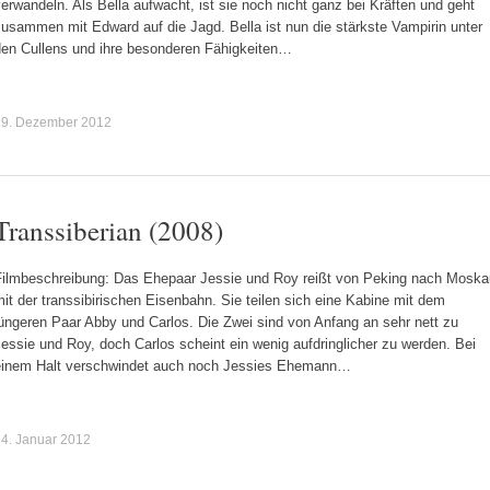
erwandeln. Als Bella aufwacht, ist sie noch nicht ganz bei Kräften und geht
usammen mit Edward auf die Jagd. Bella ist nun die stärkste Vampirin unter
den Cullens und ihre besonderen Fähigkeiten…
19. Dezember 2012
Transsiberian (2008)
Filmbeschreibung: Das Ehepaar Jessie und Roy reißt von Peking nach Moska
it der transsibirischen Eisenbahn. Sie teilen sich eine Kabine mit dem
üngeren Paar Abby und Carlos. Die Zwei sind von Anfang an sehr nett zu
essie und Roy, doch Carlos scheint ein wenig aufdringlicher zu werden. Bei
einem Halt verschwindet auch noch Jessies Ehemann…
4. Januar 2012