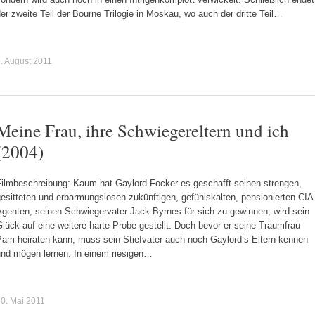
er zweite Teil der Bourne Trilogie in Moskau, wo auch der dritte Teil…
. August 2011
Meine Frau, ihre Schwiegereltern und ich
(2004)
Filmbeschreibung: Kaum hat Gaylord Focker es geschafft seinen strengen,
esitteten und erbarmungslosen zukünftigen, gefühlskalten, pensionierten CIA
Agenten, seinen Schwiegervater Jack Byrnes für sich zu gewinnen, wird sein
lück auf eine weitere harte Probe gestellt. Doch bevor er seine Traumfrau
Pam heiraten kann, muss sein Stiefvater auch noch Gaylord’s Eltern kennen
und mögen lernen. In einem riesigen…
0. Mai 2011