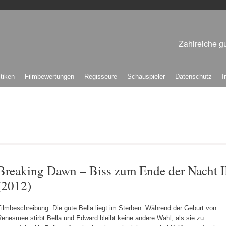
Zahlreiche gu
itiken
Filmbewertungen
Regisseure
Schauspieler
Datenschutz
I
Breaking Dawn – Biss zum Ende der Nacht I
(2012)
ilmbeschreibung: Die gute Bella liegt im Sterben. Während der Geburt von
enesmee stirbt Bella und Edward bleibt keine andere Wahl, als sie zu