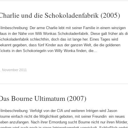
Charlie und die Schokoladenfabrik (2005)
ilmbeschreibung: Der arme Charlie lebt mit seiner Familie in einem winzigen
aus in der Nähe von Willi Wonkas Schokoladenfabrik. Diese galt früher als d
chokoladenfabrik schlechthin, doch das ist lange her. Eines Tages wird
bekannt gegeben, dass fünf Kinder aus der ganzen Welt, die die goldenen
Tickets in den Schokoriegeln von Willy Wonka finden, die…
7. November 2011
Das Bourne Ultimatum (2007)
ilmbeschreibung: Verfolgt von der CIA und weiteren Intrigen wird Jason
ourne einfach nicht die Möglichkeit geboten, mit seiner Freundin ein neues
Leben anzufangen. Nach ihrer Ermordung sucht Bourne nicht nur ihren Mörder,
ondern wird auch noch in einen Intrigenkomplott verwickelt. Schließlich endet