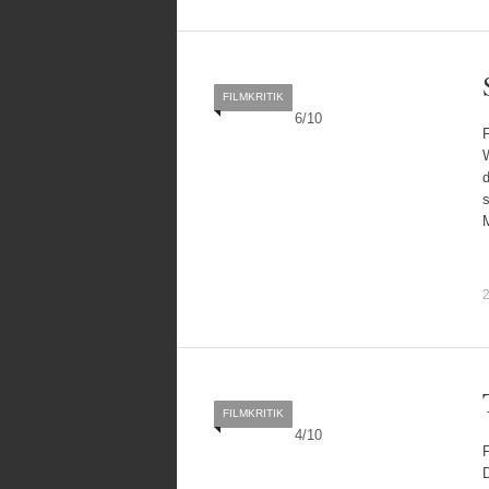
FILMKRITIK
6
/
10
F
W
d
s
2
FILMKRITIK
4
/
10
F