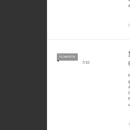
d
6
FILMKRITIK
7
/
10
g
G
3