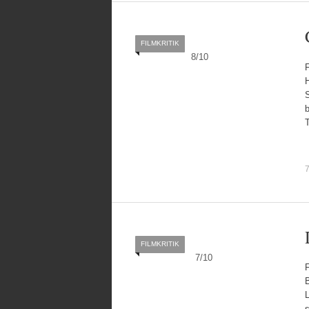
FILMKRITIK
8
/
10
F
H
S
FILMKRITIK
7
/
10
F
B
s